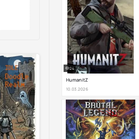
24
HumanitZ
10.03.2026