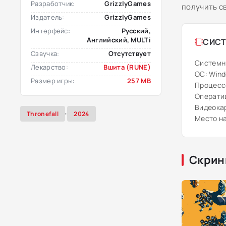
Разработчик:
GrizzlyGames
получить с
Издатель:
GrizzlyGames
Интерфейс:
Русский,
Английский, MULTi
СИСТ
Озвучка:
Отсутствует
Системн
Лекарство:
Вшита (RUNE)
ОС: Windo
Размер игры:
257 MB
Процессо
Оператив
Видеокар
,
Thronefall
2024
Место на
Скрин