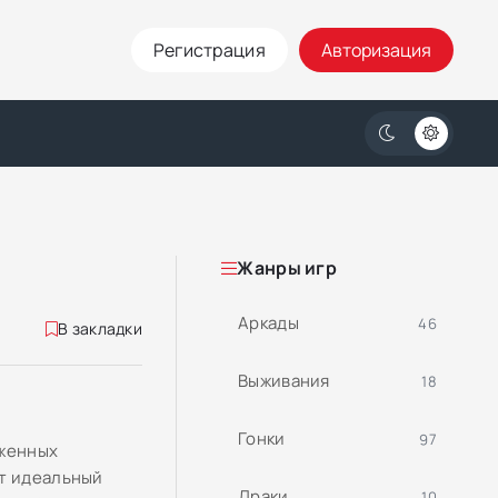
Регистрация
Авторизация
Жанры игр
Аркады
46
В закладки
Выживания
18
Гонки
97
уженных
ет идеальный
Драки
10