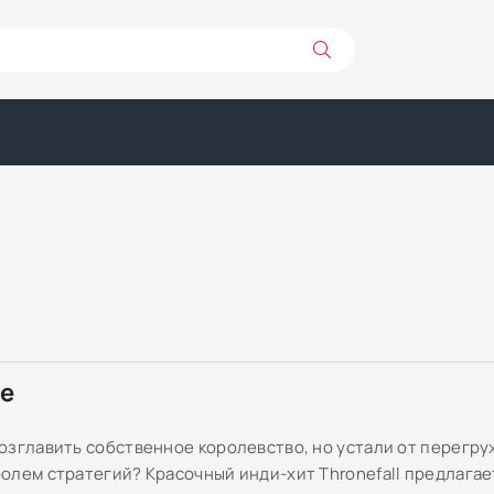
ре
озглавить собственное королевство, но устали от перегр
олем стратегий? Красочный инди-хит Thronefall предлага