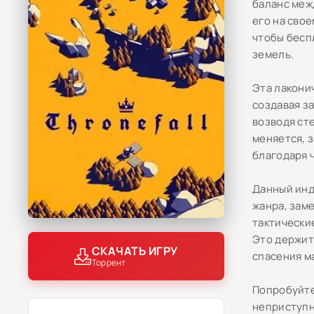
баланс меж
его на свое
чтобы бесп
земель.
Эта лакони
создавая з
возводя ст
меняется, 
благодаря 
Данный инд
жанра, зам
тактически
Это держит
СКАЧАТЬ ИГРУ
спасения м
Торрент
Попробуйте
неприступн