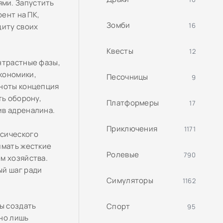
ми. Запустить
рент на ПК,
Зомби
16
щиту своих
Квесты
12
нтрастные фазы,
кономики,
Песочницы
9
мноты концепция
ть оборону,
Платформеры
17
ив адреналина.
Приключения
1171
ссического
имать жесткие
Ролевые
790
м хозяйства.
ый шаг ради
Симуляторы
1162
ы создать
Спорт
95
но лишь