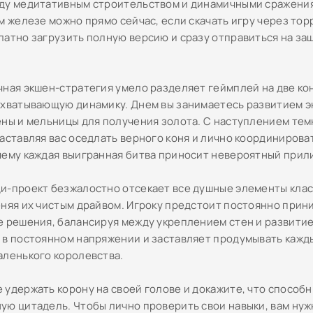
ду медитативным строительством и динамичными сражения
м железе можно прямо сейчас, если скачать игру через тор
латно загрузить полную версию и сразу отправиться на за
чная экшен-стратегия умело разделяет геймплей на две ко
ахватывающую динамику. Днем вы занимаетесь развитием э
ены и мельницы для получения золота. С наступлением те
заставляя вас оседлать верного коня и лично координирова
чему каждая выигранная битва приносит невероятный прил
и-проект безжалостно отсекает все душные элементы кла
еняя их чистым драйвом. Игроку предстоит постоянно прин
е решения, балансируя между укреплением стен и развитие
 в постоянном напряжении и заставляет продумывать кажд
аленького королевства.
 удержать корону на своей голове и докажите, что способн
ую цитадель. Чтобы лично проверить свои навыки, вам нуж