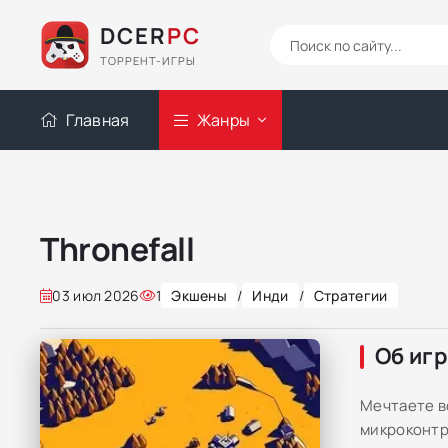
DCER
PC
ТОРРЕНТ-ИГРЫ
Главная
Жанры
Thronefall
03 июл 2026
1
Экшены
/
Инди
/
Стратегии
Об иг
Мечтаете в
микроконтр