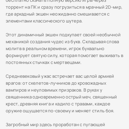
бесплатно скачать полную версию игры через
торрент на ПК и сразу погрузиться в мрачный 2D-мир,
где аркадный экшен неожиданно смешивается с
элементами классического шутера.
Этот динамичный экшен подкупает своей необычной
механикой создания чудес из букв. Складывая слова
молитв в реальном времени, игрок буквально
формирует святую силу, которая помогает выживать в
постоянных стычках с мертвецами.
Средневековый ужас встречает вас целой армией
врагов: от скелетов-лучников до кровожадных
вампиров и неуловимых призраков. В руках у
священника одновременно острый меч, священный
крест, древняя книга и кадило с травами, каждое
оружие ощущается по-своему и меняет стиль боя.
Загробный мир здесь проработан с пугающей