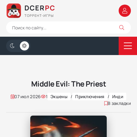
DCER
PC
ТОРРЕНТ-ИГРЫ
Middle Evil: The Priest
07 июл 2026
1
Экшены
/
Приключения
/
Инди
В закладки