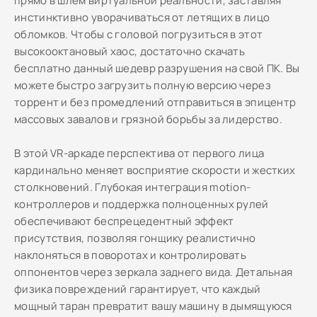
прямо в шлем виртуальной реальности, заставляя
инстинктивно уворачиваться от летящих в лицо
обломков. Чтобы с головой погрузиться в этот
высокооктановый хаос, достаточно скачать
бесплатно данный шедевр разрушения на свой ПК. Вы
можете быстро загрузить полную версию через
торрент и без промедлений отправиться в эпицентр
массовых завалов и грязной борьбы за лидерство.
В этой VR-аркаде перспектива от первого лица
кардинально меняет восприятие скорости и жестких
столкновений. Глубокая интеграция motion-
контроллеров и поддержка полноценных рулей
обеспечивают беспрецедентный эффект
присутствия, позволяя гонщику реалистично
наклоняться в поворотах и контролировать
оппонентов через зеркала заднего вида. Детальная
физика повреждений гарантирует, что каждый
мощный таран превратит вашу машину в дымящуюся