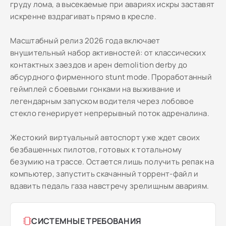
груду лома, а высекаемые при авариях искры заставят
искренне вздрагивать прямо в кресле.
Масштабный релиз 2026 года включает
внушительный набор активностей: от классических
контактных заездов и арен demolition derby до
абсурдного фирменного stunt mode. Проработанный
геймплей с боевыми гонками на выживание и
легендарным запуском водителя через лобовое
стекло генерирует непрерывный поток адреналина.
Жестокий виртуальный автоспорт уже ждет своих
безбашенных пилотов, готовых к тотальному
безумию на трассе. Остается лишь получить репак на
компьютер, запустить скачанный торрент-файл и
вдавить педаль газа навстречу зрелищным авариям.
СИСТЕМНЫЕ ТРЕБОВАНИЯ