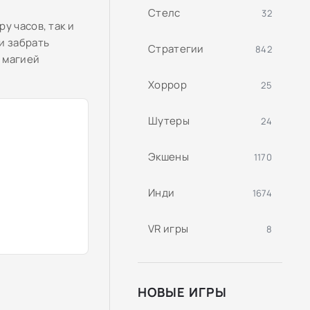
Стелс
32
у часов, так и
и забрать
Стратегии
842
 магией
Хоррор
25
Шутеры
24
Экшены
1170
Инди
1674
VR игры
8
НОВЫЕ ИГРЫ