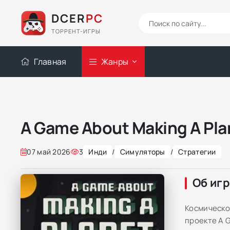
DCER
PC
ТОРРЕНТ-ИГРЫ
Главная
Жанры
A Game About Making A Pla
07 май 2026
3
Инди
/
Симуляторы
/
Стратегии
Об иг
Космическо
проекте A 