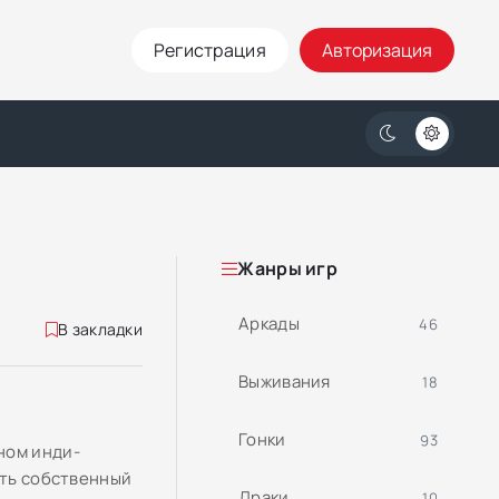
Регистрация
Авторизация
Жанры игр
Аркады
46
В закладки
Выживания
18
Гонки
93
ном инди-
ить собственный
Драки
10