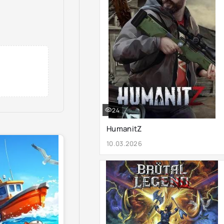
24
HumanitZ
10.03.2026