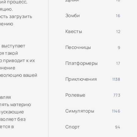
щий процесс,
ляцию.
Зомби
16
сть загрузить
влению
Квесты
12
й выступает
Песочницы
9
я такой
о приводит к их
Платформеры
17
инение
 эволюцию вашей
Приключения
1138
Ролевые
773
авляя
влять материю
Симуляторы
1146
апускающие
зволяет без
ется в
Спорт
94