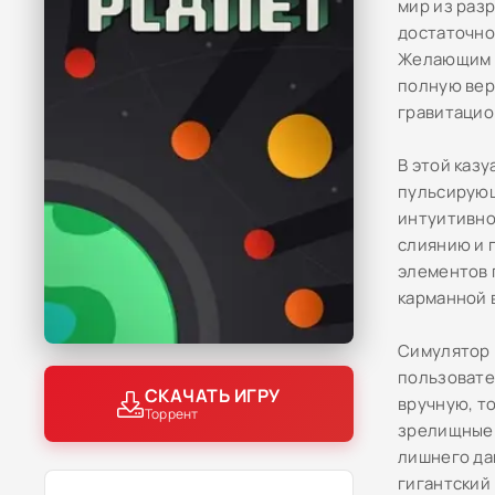
мир из раз
достаточно
Желающим п
полную вер
гравитацио
В этой каз
пульсирующ
интуитивно
слиянию и 
элементов 
карманной 
Симулятор 
пользовате
СКАЧАТЬ ИГРУ
вручную, т
Торрент
зрелищные 
лишнего да
гигантский