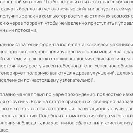
розненной материи. Чтобы погрузиться в этот расслабляю
 скачать бесплатно установочные файлы и запустить симу
олучить репак на компьютер доступна отличная возможно
сию через торрент, чтобы немедленно приступить к упра
нными потоками.
уальной стратегии формата incremental ключевой механико
ее притяжение, контролируемое курсором мыши. Благодар
й системе игрок легко сталкивает космические частицы, чт
постоянному росту массы небесного тела. Успешное объед
генерирует полезную валюту для древа улучшений, делая
вселенной по-настоящему увлекательной.
плавно меняет темп по мере прохождения, полностью изб
ля от рутины. Если на старте приходится ювелирно напра
о позже открываются астероиды и гравитационные лучи, з
цепные реакции. Подобная автоматизация сбора массы по
вления наблюдать, как хаотичное облако пыли кристаллизу
 шар.