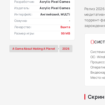
Разработчик:
Acrylic Pixel Games
Издатель:
Acrylic Pixel Games
Релиз 2026
медитативн
Интерфейс:
Английский, MULTi
торрент-фа
Озвучка:
-
зарождения
Лекарство:
Вшита
Размер игры:
99 MB
СИСТ
,
A Game About Making A Planet
2026
Системн
ОС: Windo
Процессо
Оператив
Видеокар
Место на
Скрин