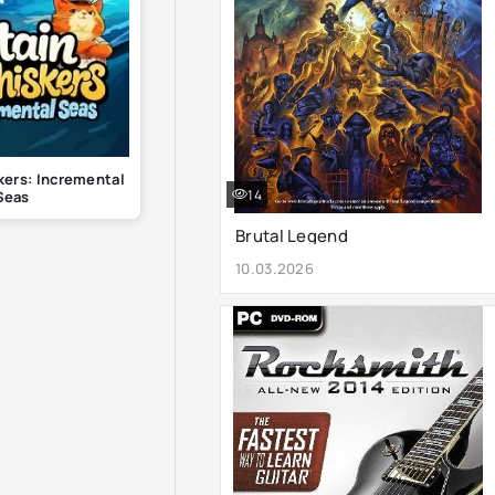
kers: Incremental
14
Seas
Brutal Legend
10.03.2026