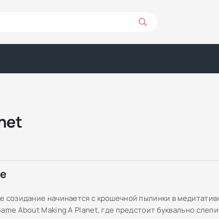
net
ре
е созидание начинается с крошечной пылинки в медитатив
Game About Making A Planet, где предстоит буквально слеп