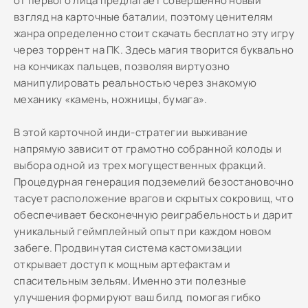
от первого лица предлагает совершенно новый
взгляд на карточные баталии, поэтому ценителям
жанра определенно стоит скачать бесплатно эту игру
через торрент на ПК. Здесь магия творится буквально
на кончиках пальцев, позволяя виртуозно
манипулировать реальностью через знакомую
механику «камень, ножницы, бумага».
В этой карточной инди-стратегии выживание
напрямую зависит от грамотно собранной колоды и
выбора одной из трех могущественных фракций.
Процедурная генерация подземелий безостановочно
тасует расположение врагов и скрытых сокровищ, что
обеспечивает бесконечную реиграбельность и дарит
уникальный геймплейный опыт при каждом новом
забеге. Продвинутая система кастомизации
открывает доступ к мощным артефактам и
спасительным зельям. Именно эти полезные
улучшения формируют ваш билд, помогая гибко