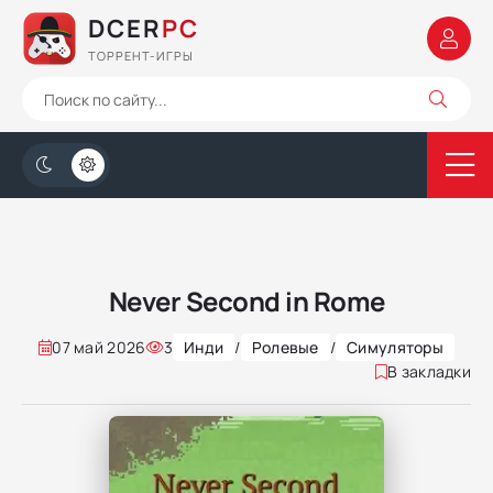
DCER
PC
ТОРРЕНТ-ИГРЫ
Never Second in Rome
07 май 2026
3
Инди
/
Ролевые
/
Симуляторы
В закладки