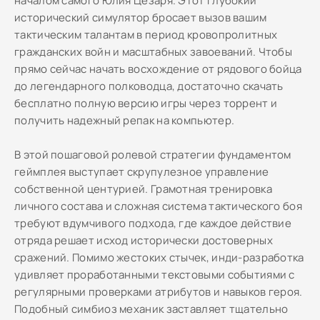
началом самого Юлия Цезаря. Этот глубокий
исторический симулятор бросает вызов вашим
тактическим талантам в период кровопролитных
гражданских войн и масштабных завоеваний. Чтобы
прямо сейчас начать восхождение от рядового бойца
до легендарного полководца, достаточно скачать
бесплатно полную версию игры через торрент и
получить надежный репак на компьютер.
В этой пошаговой ролевой стратегии фундаментом
геймплея выступает скрупулезное управление
собственной центурией. Грамотная тренировка
личного состава и сложная система тактического боя
требуют вдумчивого подхода, где каждое действие
отряда решает исход исторически достоверных
сражений. Помимо жестоких стычек, инди-разработка
удивляет проработанными текстовыми событиями с
регулярными проверками атрибутов и навыков героя.
Подобный симбиоз механик заставляет тщательно