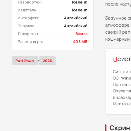
Разработчик:
Icehelm
после наст
Издатель:
Icehelm
Безумное с
Интерфейс:
Английский
атмосфере 
Озвучка:
Английский
свежий реп
Лекарство:
Вшита
кошмарный 
Размер игры:
408 MB
,
СИСТ
Putt Down
2026
Системн
ОС: Windo
Процессо
Оператив
Видеокарт
Место на
Скрин