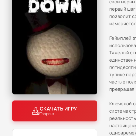
свои нервы 
первый шаг
позволит с
измеряется
Геймплей э
использова
Тяжелый ст
единственн
пятидесяти
тупике пер
частые пол
превращая 
Ключевой о
СКАЧАТЬ ИГРУ
система ст
Торрент
реальность
настоящему
одновремен