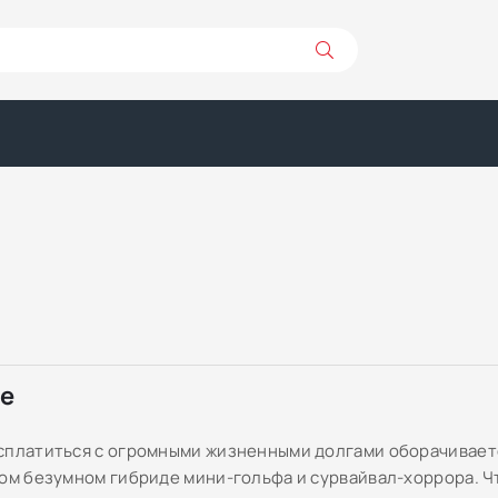
ре
сплатиться с огромными жизненными долгами оборачивае
том безумном гибриде мини-гольфа и сурвайвал-хоррора. 