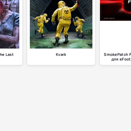
he Last
Kvark
SmokePatch Fo
для eFoot