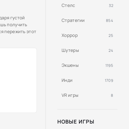
Стелс
32
даря густой
Стратегии
854
ишь получить
ся пережить этот
Хоррор
25
Шутеры
24
Экшены
1195
Инди
1709
VR игры
8
НОВЫЕ ИГРЫ