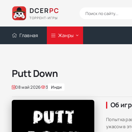
DCER
PC
ТОРРЕНТ-ИГРЫ
Главная
Жанры
Putt Down
08 май 2026
3
Инди
Об иг
Попытка ра
ужасом в э