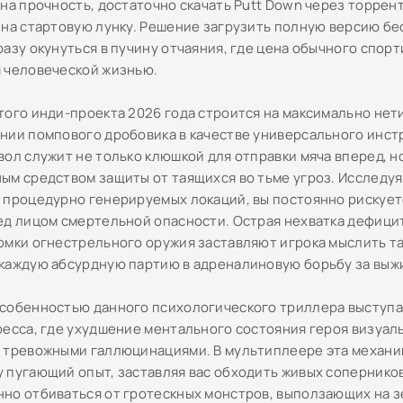
на прочность, достаточно скачать Putt Down через торрент
 на стартовую лунку. Решение загрузить полную версию б
разу окунуться в пучину отчаяния, где цена обычного спор
 человеческой жизнью.
того инди-проекта 2026 года строится на максимально не
нии помпового дробовика в качестве универсального инст
вол служит не только клюшкой для отправки мяча вперед, н
ым средством защиты от таящихся во тьме угроз. Исследуя
 процедурно генерируемых локаций, вы постоянно рискуете
ед лицом смертельной опасности. Острая нехватка дефици
омки огнестрельного оружия заставляют игрока мыслить та
каждую абсурдную партию в адреналиновую борьбу за выж
собенностью данного психологического триллера выступа
ресса, где ухудшение ментального состояния героя визуал
 тревожными галлюцинациями. В мультиплеере эта механик
 пугающий опыт, заставляя вас обходить живых соперников
но отбиваться от гротескных монстров, выползающих на з