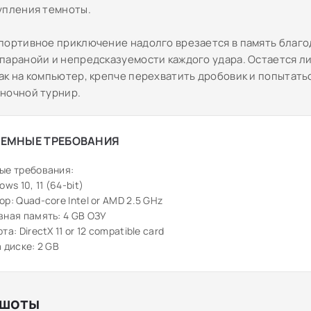
упления темноты.
портивное приключение надолго врезается в память благо
паранойи и непредсказуемости каждого удара. Остается л
ак на компьютер, крепче перехватить дробовик и попытать
ночной турнир.
ЕМНЫЕ ТРЕБОВАНИЯ
ые требования:
ws 10, 11 (64-bit)
р: Quad-core Intel or AMD 2.5 GHz
ная память: 4 GB ОЗУ
а: DirectX 11 or 12 compatible card
 диске: 2 GB
шоты