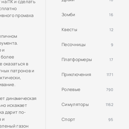
 на ПК и сделать
есплатно
Зомби
16
тивного промаха
Квесты
12
типичном
румента.
Песочницы
9
о и
 более
Платформеры
17
 оказаться в
тных патронов и
Приключения
1171
ктически,
ивание.
Ролевые
790
ет динамическая
Симуляторы
1162
ьно искажает
а дарит по-
 и
Спорт
95
еленый газон