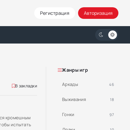
Регистрация
Авторизация
Жанры игр
Аркады
46
В закладки
Выживания
18
Гонки
97
тся кромешным
Чтобы испытать
Драки
10