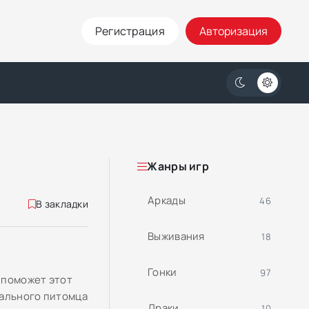
Регистрация
Авторизация
Жанры игр
Аркады
46
В закладки
Выживания
18
Гонки
97
 поможет этот
уального питомца
Драки
10