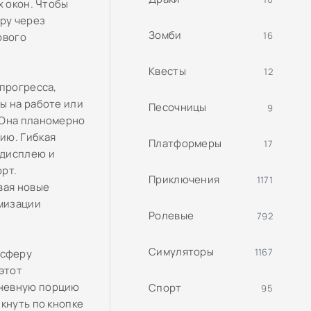
х окон. Чтобы
гру через
Зомби
16
ового
Квесты
12
 прогресса,
ы на работе или
Песочницы
9
 Она планомерно
ию. Гибкая
Платформеры
17
 дисплею и
рт.
Приключения
1171
вая новые
омизации
Ролевые
792
Симуляторы
1167
осферу
этот
дневную порцию
Спорт
95
кнуть по кнопке