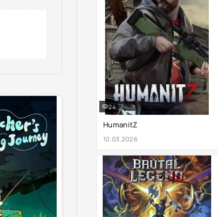
24
HumanitZ
10.03.2026