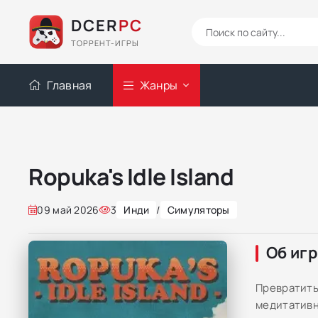
DCER
PC
ТОРРЕНТ-ИГРЫ
Главная
Жанры
Ropuka's Idle Island
09 май 2026
3
Инди
/
Симуляторы
Об иг
Превратить
медитативн