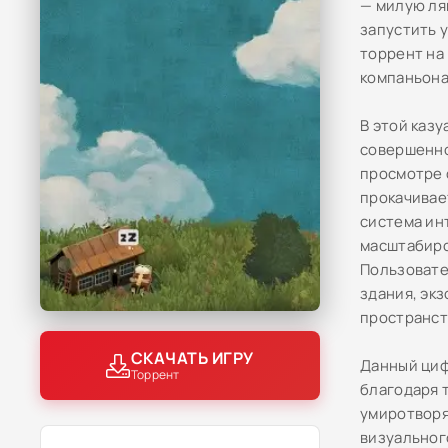
— милую ля
запустить 
торрент на
компаньона
В этой каз
совершенно
просмотре 
прокачивае
система ин
масштабиро
Пользовате
здания, эк
пространст
СКАЧАТЬ ИГРУ
Данный циф
Торрент
благодаря 
умиротворя
визуальног