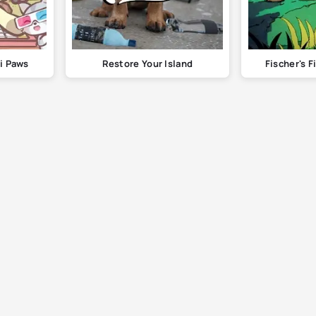
i Paws
Restore Your Island
Fischer's 