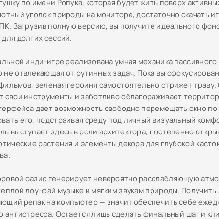
гушку по имени Ропука, которая будет жить поверх активны
уютный уголок природы на мониторе, достаточно скачать и
 ПК. Загрузив полную версию, вы получите идеального фон
 для долгих сессий.
уальной инди-игре реализована умная механика пассивного
 не отвлекающая от рутинных задач. Пока вы сфокусирован
фильмов, зеленая героиня самостоятельно стрижет траву.
т свои инструменты и заботливо облагораживает территор
терфейса дает возможность свободно перемещать окно по
вать его, подстраивая среду под личный визуальный комфо
ль выступает здесь в роли архитектора, постепенно откры
зотические растения и элементы декора для глубокой каст
ва.
ровой оазис генерирует невероятно расслабляющую атм
теплой лоу-фай музыке и мягким звукам природы. Получить 
ющий репак на компьютер — значит обеспечить себе еже
о антистресса. Остается лишь сделать финальный шаг и кли