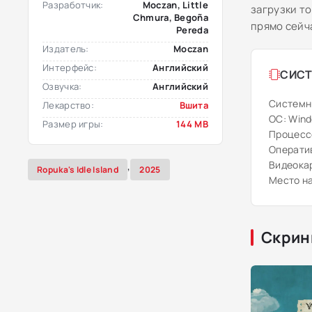
Разработчик:
Moczan, Little
загрузки т
Chmura, Begoña
прямо сейч
Pereda
Издатель:
Moczan
Интерфейс:
Английский
СИСТ
Озвучка:
Английский
Системн
Лекарство:
Вшита
ОС: Windo
Размер игры:
144 MB
Процессор
Оператив
Видеокар
,
Ropuka's Idle Island
2025
Место на
Скрин