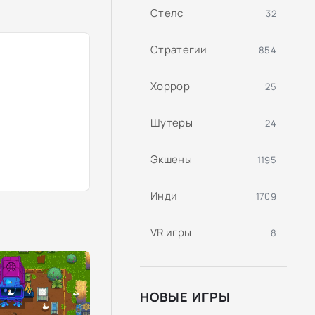
Стелс
32
Стратегии
854
Хоррор
25
Шутеры
24
Экшены
1195
Инди
1709
VR игры
8
НОВЫЕ ИГРЫ