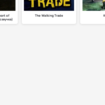
eart of
The Walking Trade
K
озвучка)