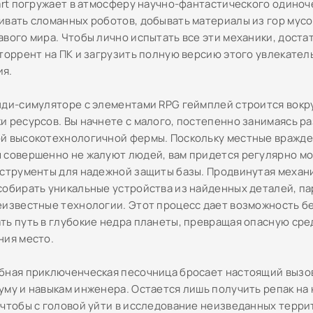
eart погружает в атмосферу научно-фантастического одиноч
ивать сломанных роботов, добывать материалы из гор мусо
авого мира. Чтобы лично испытать все эти механики, доста
 торрент на ПК и загрузить полную версию этого увлекател
ия.
нди-симуляторе с элементами RPG геймплей строится вокр
и ресурсов. Вы начнете с малого, постепенно занимаясь р
й высокотехнологичной фермы. Поскольку местные вражд
 совершенно не жалуют людей, вам придется регулярно м
нструменты для надежной защиты базы. Продвинутая механ
собирать уникальные устройства из найденных деталей, п
еизвестные технологии. Этот процесс дает возможность б
ть путь в глубокие недра планеты, превращая опасную сре
ния место.
бная приключенческая песочница бросает настоящий вызо
уму и навыкам инженера. Остается лишь получить репак на
 чтобы с головой уйти в исследование неизведанных терри