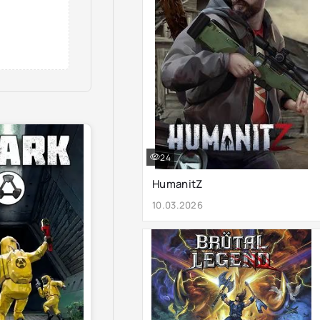
24
HumanitZ
10.03.2026