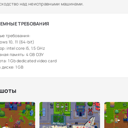
сходство над неисправными машинами.
ЕМНЫЕ ТРЕБОВАНИЯ
ые требования:
ws 10, 11 (64-bit)
: intel core i5, 1.5 GHz
ная память: 4 GB ОЗУ
та: 1 Gb dedicated video card
 диске: 1 GB
шоты