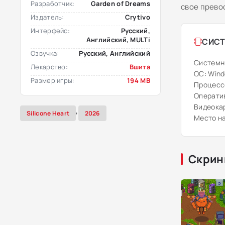
Разработчик:
Garden of Dreams
свое прево
Издатель:
Crytivo
Интерфейс:
Русский,
Английский, MULTi
СИСТ
Озвучка:
Русский, Английский
Системн
Лекарство:
Вшита
ОС: Windo
Размер игры:
194 MB
Процессор
Оператив
Видеокар
,
Silicone Heart
2026
Место на
Скрин