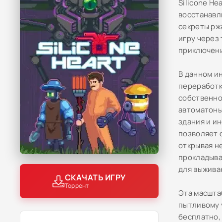
Silicone H
восстанавл
секреты рж
игру через
приключен
В данном и
переработк
собственно
автоматоны
здания и и
позволяет 
открывая н
прокладыва
для выжива
СКАЧАТЬ ИГРУ
Торрент
Эта масшта
пытливому 
бесплатно,