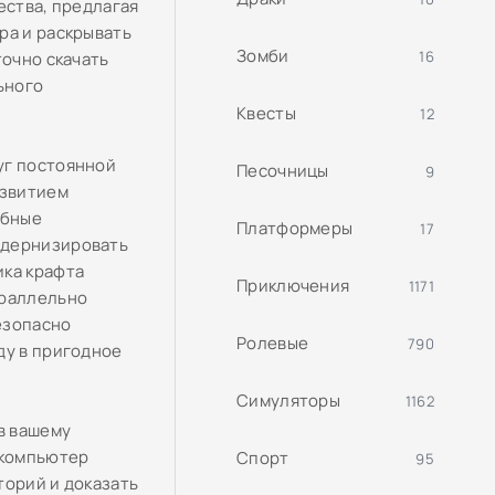
ества, предлагая
ра и раскрывать
Зомби
16
точно скачать
ьного
Квесты
12
уг постоянной
Песочницы
9
азвитием
ебные
Платформеры
17
одернизировать
ика крафта
Приключения
1171
араллельно
езопасно
Ролевые
790
ду в пригодное
Симуляторы
1162
в вашему
 компьютер
Спорт
95
торий и доказать