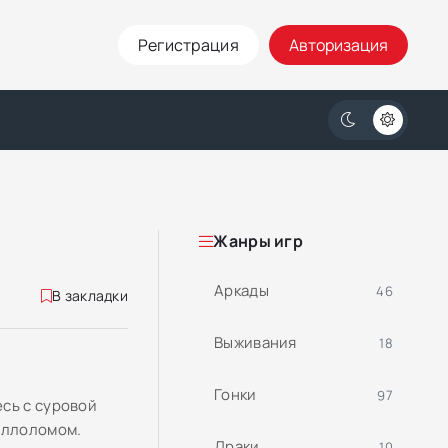
Регистрация
Авторизация
Жанры игр
Аркады
46
В закладки
Выживания
18
Гонки
97
сь с суровой
аллоломом.
Драки
10