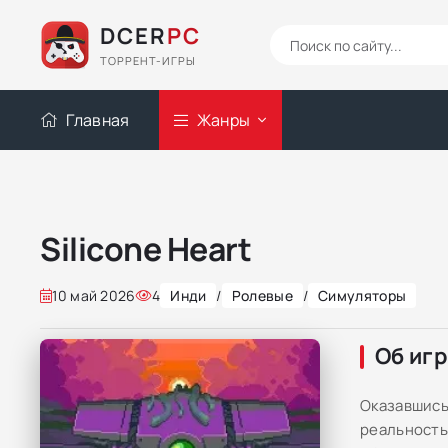
DCER
PC
ТОРРЕНТ-ИГРЫ
Главная
Жанры
Silicone Heart
10 май 2026
4
Инди
/
Ролевые
/
Симуляторы
Об иг
Оказавшись
реальность