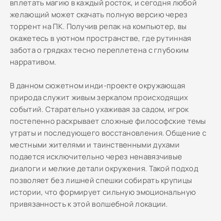
вплетать магию в каждый росток, и сегодня любой
желающий может скачать полную версию через
торрент на ПК. Получив репак на компьютер, вы
окажетесь в уютном пространстве, где рутинная
забота о грядках тесно переплетена с глубоким
нарративом.
В данном сюжетном инди-проекте окружающая
природа служит живым зеркалом происходящих
событий. Старательно ухаживая за садом, игрок
постепенно раскрывает сложные философские темы
утраты и последующего восстановления. Общение с
местными жителями и таинственными духами
подается исключительно через ненавязчивые
диалоги и мелкие детали окружения. Такой подход
позволяет без лишней спешки собирать крупицы
истории, что формирует сильную эмоциональную
привязанность к этой волшебной локации.