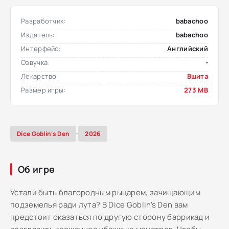
Разработчик:
babachoo
Издатель:
babachoo
Интерфейс:
Английский
Озвучка:
-
Лекарство:
Вшита
Размер игры:
273 MB
,
Dice Goblin's Den
2026
Об игре
Устали быть благородным рыцарем, зачищающим
подземелья ради лута? В Dice Goblin's Den вам
предстоит оказаться по другую сторону баррикад и