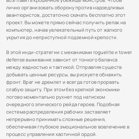
возглавить крошечное убежище монстров. Чтобы
лично организовать оборону против надоедливых
авантюристов, достаточно скачать бесплатно этот
проект. Вы можете прямо сейчас получить репак на
компьютер, начав увлекательный путь от жалкого
укрытия до неприступной подземной крепости.
В этой инди-стратегии с механиками roguelite и tower
defense выживание зависит от тонкого баланса
между жадностью и тактикой. Отправляя существ
добывать ценные ресурсы, вы рискуете обнажить
фронт. Враг не дремлет и всегда готов прорвать
слабую защиту. При этом без крепкой экономики
логово моментально рухнет под натиском
очередного эпического рейда героев. Подобная
система распределения рабочих заставляет
непрерывно принимать сложные решения,
обеспечивая глубокое эмоциональное вовлечение в
процесс управления хаотичной ордой.