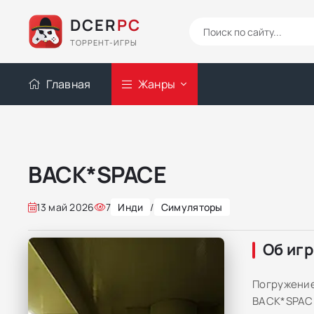
DCER
PC
ТОРРЕНТ-ИГРЫ
Главная
Жанры
BACK*SPACE
13 май 2026
7
Инди
/
Симуляторы
Об иг
Погружение
BACK*SPACE