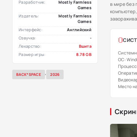
Разработчик:
Mostly Farmless
в мире без
Games
компьютер,
Издатель:
Mostly Farmless
заворажива
Games
Интерфейс:
Английский
Озвучка:
-
СИСТ
Лекарство:
Вшита
Системн
Размер игры:
8.78 GB
ОС: Windo
Процессор
,
Оператив
BACK*SPACE
2026
Видеокар
Место на
Скрин