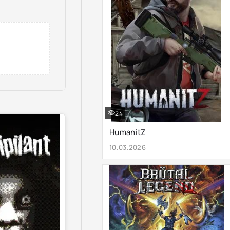
24
HumanitZ
10.03.2026