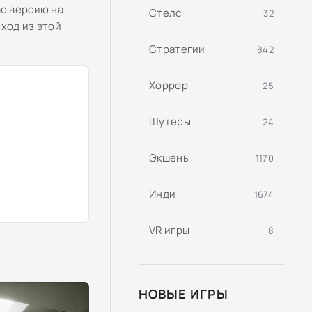
ую версию на
Стелс
32
ход из этой
Стратегии
842
Хоррор
25
Шутеры
24
Экшены
1170
Инди
1674
VR игры
8
НОВЫЕ ИГРЫ