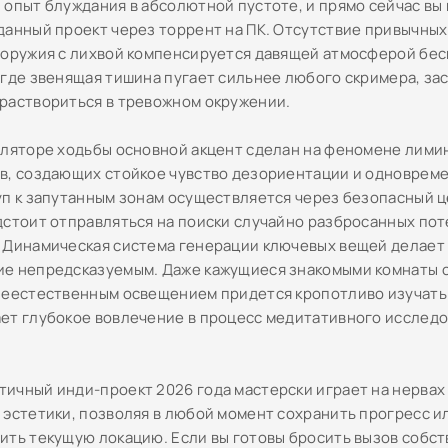
 опыт блуждания в абсолютной пустоте, и прямо сейчас вы
данный проект через торрент на ПК. Отсутствие привычных
 оружия с лихвой компенсируется давящей атмосферой бе
 где звенящая тишина пугает сильнее любого скримера, за
раствориться в тревожном окружении.
уляторе ходьбы основной акцент сделан на феномене лими
в, создающих стойкое чувство дезориентации и одноврем
уп к запутанным зонам осуществляется через безопасный ц
дстоит отправляться на поиски случайно разбросанных по
 Динамическая система генерации ключевых вещей делает
е непредсказуемым. Даже кажущиеся знакомыми комнаты 
неестественным освещением придется кропотливо изучать 
ет глубокое вовлечение в процесс медитативного исследо
ичный инди-проект 2026 года мастерски играет на нервах
 эстетики, позволяя в любой момент сохранить прогресс и
ить текущую локацию. Если вы готовы бросить вызов собс