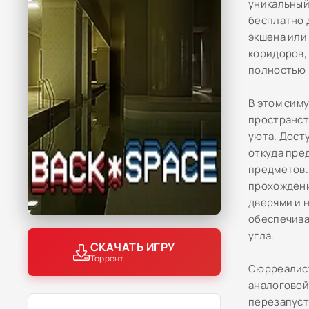
уникальный
бесплатно 
экшена или
коридоров,
полностью 
В этом сим
пространст
уюта. Дост
откуда пре
предметов.
прохождени
дверями и 
обеспечива
угла.
СКАЧАТЬ ИГРУ
Торрент
Сюрреалист
аналоговой
перезапуст