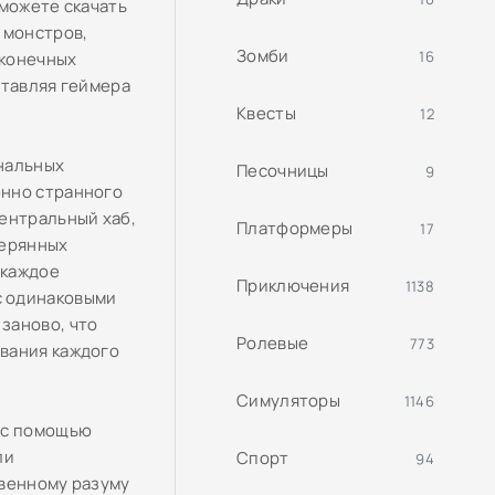
 можете скачать
 монстров,
Зомби
16
сконечных
ставляя геймера
Квесты
12
нальных
Песочницы
9
енно странного
ентральный хаб,
Платформеры
17
терянных
 каждое
Приключения
1138
с одинаковыми
заново, что
Ролевые
773
вания каждого
Симуляторы
1146
 с помощью
ли
Спорт
94
твенному разуму