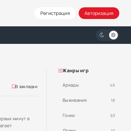
Регистрация
Авторизация
Жанры игр
Аркады
46
В закладки
Выживания
18
Гонки
93
ервых минут в
агает
Драки
10