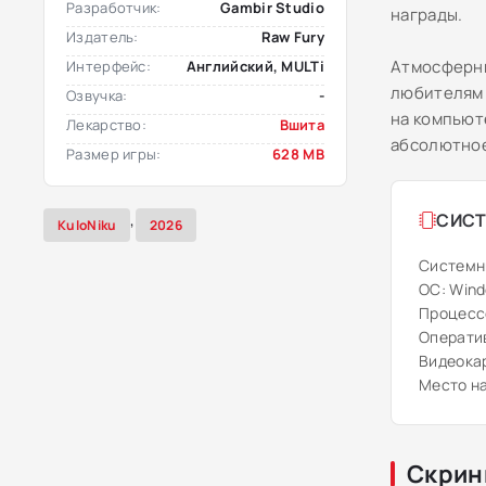
Разработчик:
Gambir Studio
награды.
Издатель:
Raw Fury
Атмосферны
Интерфейс:
Английский, MULTi
любителям 
Озвучка:
-
на компьют
Лекарство:
Вшита
абсолютное
Размер игры:
628 MB
,
СИСТ
KuloNiku
2026
Системн
ОС: Windo
Процессо
Оператив
Видеокар
Место на
Скрин