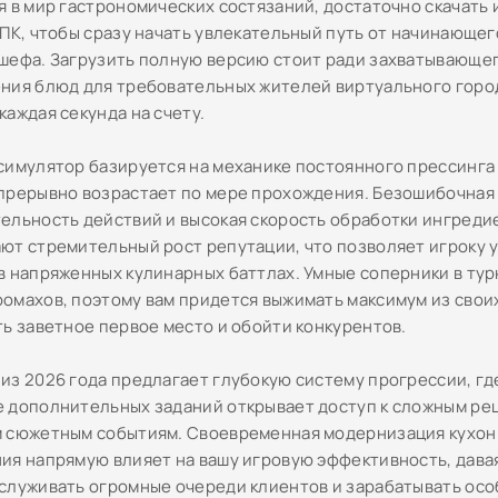
я в мир гастрономических состязаний, достаточно скачать 
 ПК, чтобы сразу начать увлекательный путь от начинающег
шефа. Загрузить полную версию стоит ради захватывающе
ния блюд для требовательных жителей виртуального город
каждая секунда на счету.
симулятор базируется на механике постоянного прессинга 
прерывно возрастает по мере прохождения. Безошибочная
ельность действий и высокая скорость обработки ингреди
ют стремительный рост репутации, что позволяет игроку 
в напряженных кулинарных баттлах. Умные соперники в тур
омахов, поэтому вам придется выжимать максимум из свои
ть заветное первое место и обойти конкурентов.
из 2026 года предлагает глубокую систему прогрессии, г
 дополнительных заданий открывает доступ к сложным ре
 сюжетным событиям. Своевременная модернизация кухон
ия напрямую влияет на вашу игровую эффективность, дава
служивать огромные очереди клиентов и зарабатывать ос