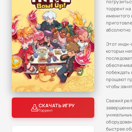
погрузитьс
торрент на
именитого 
приготовле
абсолютно 
Этот инди-
которых не
последоват
обеспечива
побеждать 
прощают пр
чтобы заня
Свежий рел
СКАЧАТЬ ИГРУ
завершение
Торрент
уникальным
оборудован
быстрее об