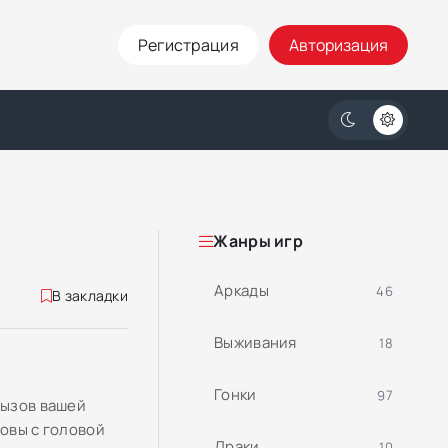
Регистрация
Авторизация
Жанры игр
Аркады
46
В закладки
Выживания
18
Гонки
97
вызов вашей
товы с головой
Драки
10