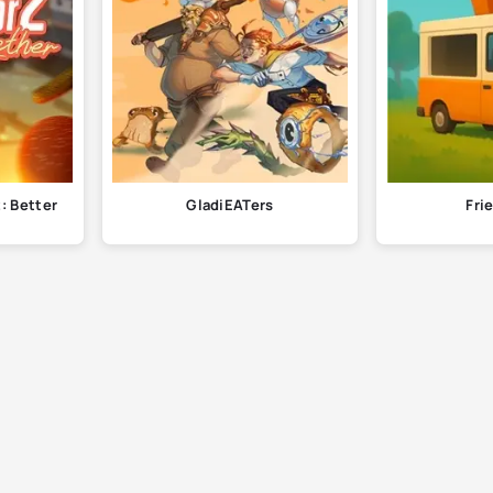
: Better
GladiEATers
Fri