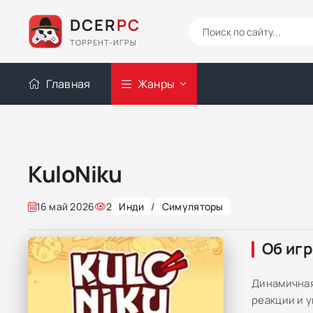
DCER
PC
ТОРРЕНТ-ИГРЫ
Главная
Жанры
KuloNiku
16 май 2026
2
Инди
/
Симуляторы
Об иг
Динамичная
реакции и 