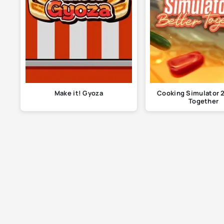
Make it! Gyoza
Coоking Simulator 2
Together