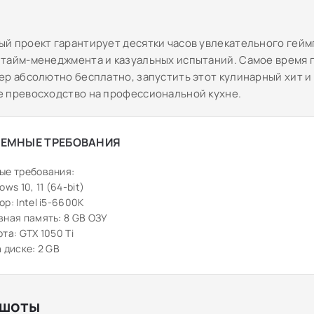
й проект гарантирует десятки часов увлекательного гейм
тайм-менеджмента и казуальных испытаний. Самое время 
ер абсолютно бесплатно, запустить этот кулинарный хит и
 превосходство на профессиональной кухне.
ЕМНЫЕ ТРЕБОВАНИЯ
ые требования:
ws 10, 11 (64-bit)
р: Intel i5-6600K
ная память: 8 GB ОЗУ
та: GTX 1050 Ti
 диске: 2 GB
шоты