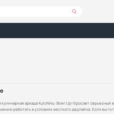
ре
 кулинарная аркада KuloNiku: Bowl Up! бросает серьезный 
умению работать в условиях жесткого дедлайна. Если вы го