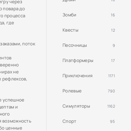
игру через
о повара до
Зомби
16
го процесса
а, где
Квесты
12
заказами, поток
Песочницы
9
ентов
Платформеры
17
уверенно
нирах не
Приключения
1171
х рефлексов,
Ролевые
790
де успешное
Симуляторы
1162
цептам и
ного
я возможность
Спорт
95
обо ценные