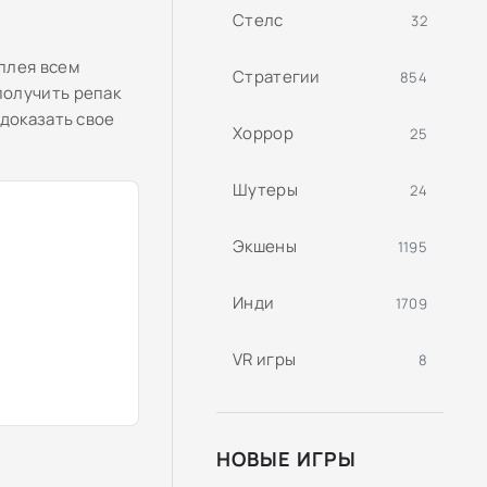
Стелс
32
плея всем
Стратегии
854
получить репак
 доказать свое
Хоррор
25
Шутеры
24
Экшены
1195
Инди
1709
VR игры
8
НОВЫЕ ИГРЫ