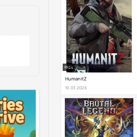
24
HumanitZ
10.03.2026