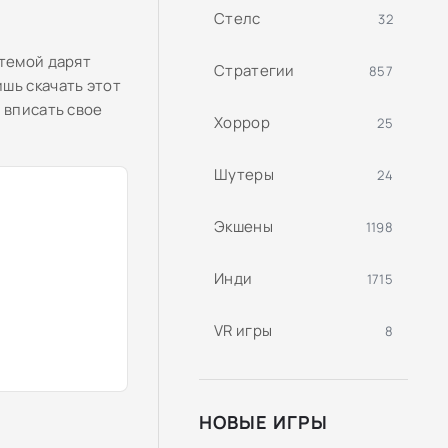
Стелс
32
стемой дарят
Стратегии
857
шь скачать этот
 вписать свое
Хоррор
25
Шутеры
24
Экшены
1198
Инди
1715
VR игры
8
НОВЫЕ ИГРЫ