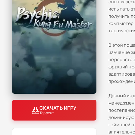
опыт класси
испытать эт
получить п
компьютер 
тактически
В этой пош
изучение ж
перерастае
фракций по
адаптирова
прохождени
Данный инд
менеджмент
СКАЧАТЬ ИГРУ
постепенно
Торрент
доминирующ
геймплей: 
влиятельно