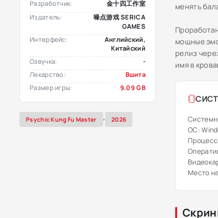
Разработчик:
金十四工作室
менять бал
Издатель:
噪点游戏 SERICA
GAMES
Проработан
Интерфейс:
Английский,
мощные эмо
Китайский
релиз чере
Озвучка:
-
имя в кров
Лекарство:
Вшита
Размер игры:
9.09 GB
СИСТ
,
Системн
Psychic Kung Fu Master
2026
ОС: Windo
Процессо
Оператив
Видеокар
Место на
Скрин