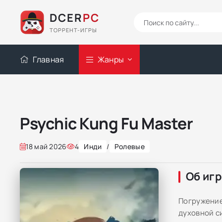
DCER
PC
ТОРРЕНТ-ИГРЫ
Главная
Жанры
Psychic Kung Fu Master
18 май 2026
4
Инди
/
Ролевые
Об иг
Погружение
духовной си