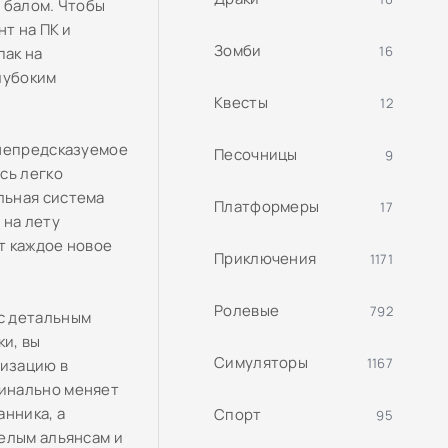
т балом. Чтобы
т на ПК и
Зомби
16
пак на
лубоким
Квесты
12
 непредсказуемое
Песочницы
9
сь легко
льная система
Платформеры
17
 на лету
т каждое новое
Приключения
1171
Ролевые
792
с детальным
и, вы
Симуляторы
1167
низацию в
инально меняет
анника, а
Спорт
95
елым альянсам и