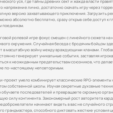
ческого уся, где тайны древних сект и жажда власти правя
о напряжение лично, достаточно скачать игру через торрен
олную версию захватывающего приключения. Загрузить ре
можно абсолютно бесплатно, сразу открыв себе доступ к г
м поединкам.
аговой ролевой игре фокус смещен с линейного сюжета на
ивого окружения. Случайная беседа с бродячим бойцом зде
т в масштабную войну между враждующими кланами. Глоба
стоянно генерирует уникальные события, заставляя игрока
ться к неожиданным предательствам союзников, что делае
е по-настоящему неповторимым.
и-проект умело комбинирует классические RPG-элементы 
ом собственной школы. Изучая секретные духовные техник
 обучаете последователей и превращаете скромную орга
ую силу континента. Закономерный рост авторитета кард
недоброжелатели начинают видеть в вас не случайного стр
го грандмастера, способного диктовать жесткие условия ц