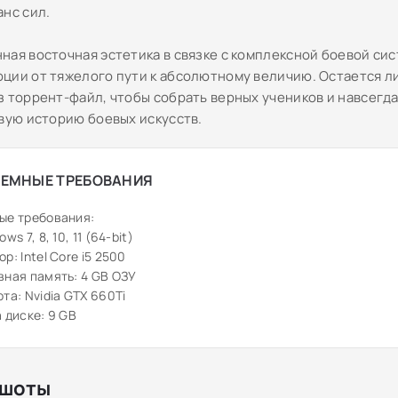
анс сил.
ная восточная эстетика в связке с комплексной боевой си
ции от тяжелого пути к абсолютному величию. Остается ли
з торрент-файл, чтобы собрать верных учеников и навсегда
авую историю боевых искусств.
ЕМНЫЕ ТРЕБОВАНИЯ
ые требования:
ws 7, 8, 10, 11 (64-bit)
р: Intel Core i5 2500
ная память: 4 GB ОЗУ
та: Nvidia GTX 660Ti
 диске: 9 GB
шоты