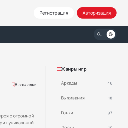
Регистрация
Авторизация
Жанры игр
Аркады
46
В закладки
Выживания
18
Гонки
97
ероя с огромной
арит уникальный
Драки
10