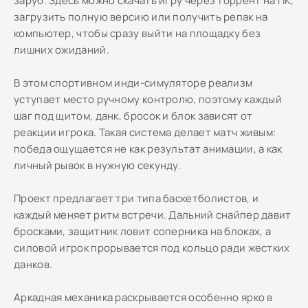
заруб. Здесь можно скачать игру через торрент на ПК,
загрузить полную версию или получить репак на
компьютер, чтобы сразу выйти на площадку без
лишних ожиданий.
В этом спортивном инди-симуляторе реализм
уступает место ручному контролю, поэтому каждый
шаг под щитом, данк, бросок и блок зависят от
реакции игрока. Такая система делает матч живым:
победа ощущается не как результат анимации, а как
личный рывок в нужную секунду.
Проект предлагает три типа баскетболистов, и
каждый меняет ритм встречи. Дальний снайпер давит
бросками, защитник ловит соперника на блоках, а
силовой игрок прорывается под кольцо ради жестких
данков.
Аркадная механика раскрывается особенно ярко в