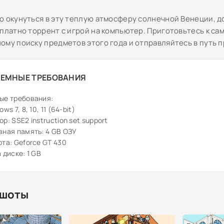
о окунуться в эту теплую атмосферу солнечной Венеции, д
сплатно торрент с игрой на компьютер. Приготовьтесь к са
ому поиску предметов этого года и отправляйтесь в путь п
ЕМНЫЕ ТРЕБОВАНИЯ
ые требования:
ws 7, 8, 10, 11 (64-bit)
р: SSE2 instruction set support
ная память: 4 GB ОЗУ
та: Geforce GT 430
 диске: 1 GB
шоты