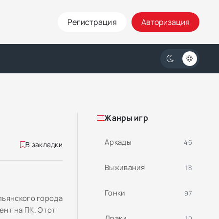
Регистрация
Авторизация
Жанры игр
Аркады
46
В закладки
Выживания
18
Гонки
97
льянского города
ент на ПК. Этот
Драки
10