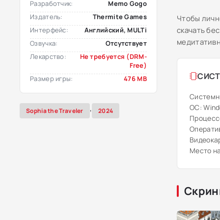
Разработчик:
Memo Gogo
Издатель:
Thermite Games
Чтобы личн
скачать бе
Интерфейс:
Английский, MULTi
медитативн
Озвучка:
Отсутствует
Лекарство:
Не требуется (DRM-
Free)
СИСТ
Размер игры:
476 MB
Системн
ОС: Windo
,
Sophia the Traveler
2024
Процессо
Оператив
Видеокар
Место на
Скрин