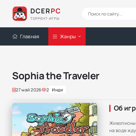
DCER
PC
ТОРРЕНТ-ИГРЫ
Главная
Жанры
Sophia the Traveler
27 май 2026
2
Инди
Об иг
Живописные
на воде жду