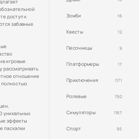
длагает
любознательной
Зомби
16
те доступ к
ются забавные
Квесты
12
вые
Песочницы
9
вство
тив игровые
Платформеры
17
гу рассматривать
петное отношение
Приключения
1171
т полностью
Ролевые
792
цен,
Симуляторы
1167
0 уникальных
вые эффекты
е пасхалки
Спорт
95
.