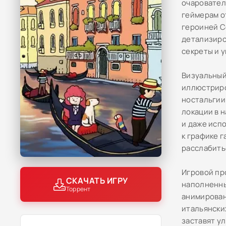
очаровател
геймерам о
героиней С
детализиро
секреты и 
Визуальный
иллюстриро
ностальгии
локации в 
и даже исп
к графике 
расслабить
Игровой пр
СКАЧАТЬ ИГРУ
наполненны
Торрент
анимирован
итальянски
заставят у