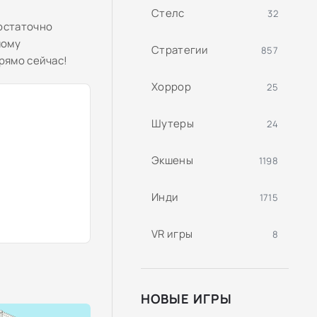
Стелс
32
остаточно
мому
Стратегии
857
рямо сейчас!
Хоррор
25
Шутеры
24
Экшены
1198
Инди
1715
VR игры
8
НОВЫЕ ИГРЫ