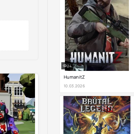
24
HumanitZ
10.03.2026