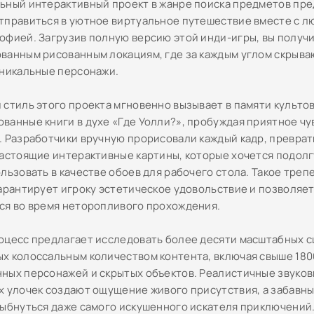
ьный интерактивный проект в жанре поиска предметов пре
тправиться в уютное виртуальное путешествие вместе с 
офией. Загрузив полную версию этой инди-игры, вы получи
ванным рисованным локациям, где за каждым углом скрыва
уникальные персонажи.
 стиль этого проекта мгновенно вызывает в памяти культо
ванные книги в духе «Где Уолли?», пробуждая приятное чу
. Разработчики вручную прорисовали каждый кадр, превра
настоящие интерактивные картины, которые хочется подол
ользовать в качестве обоев для рабочего стола. Такое тре
гарантирует игроку эстетическое удовольствие и позволяе
ся во время неторопливого прохождения.
оцесс предлагает исследовать более десяти масштабных с
х колоссальным количеством контента, включая свыше 180
ных персонажей и скрытых объектов. Реалистичные звуко
х улочек создают ощущение живого присутствия, а забавны
лыбнуться даже самого искушенного искателя приключений