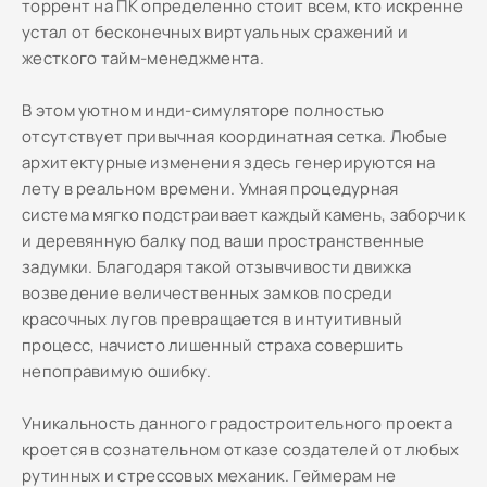
торрент на ПК определенно стоит всем, кто искренне
устал от бесконечных виртуальных сражений и
жесткого тайм-менеджмента.
В этом уютном инди-симуляторе полностью
отсутствует привычная координатная сетка. Любые
архитектурные изменения здесь генерируются на
лету в реальном времени. Умная процедурная
система мягко подстраивает каждый камень, заборчик
и деревянную балку под ваши пространственные
задумки. Благодаря такой отзывчивости движка
возведение величественных замков посреди
красочных лугов превращается в интуитивный
процесс, начисто лишенный страха совершить
непоправимую ошибку.
Уникальность данного градостроительного проекта
кроется в сознательном отказе создателей от любых
рутинных и стрессовых механик. Геймерам не