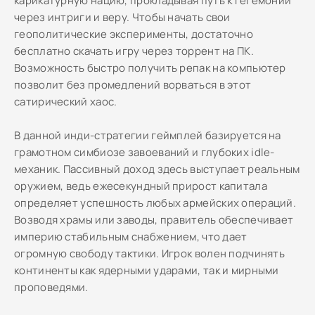
карикатурную нацию, прокладывая путь к гегемонии
через интриги и веру. Чтобы начать свои
геополитические эксперименты, достаточно
бесплатно скачать игру через торрент на ПК.
Возможность быстро получить репак на компьютер
позволит без промедлений ворваться в этот
сатирический хаос.
В данной инди-стратегии геймплей базируется на
грамотном симбиозе завоеваний и глубоких idle-
механик. Пассивный доход здесь выступает реальным
оружием, ведь ежесекундный прирост капитала
определяет успешность любых армейских операций.
Возводя храмы или заводы, правитель обеспечивает
империю стабильным снабжением, что дает
огромную свободу тактики. Игрок волен подчинять
континенты как ядерными ударами, так и мирными
проповедями.