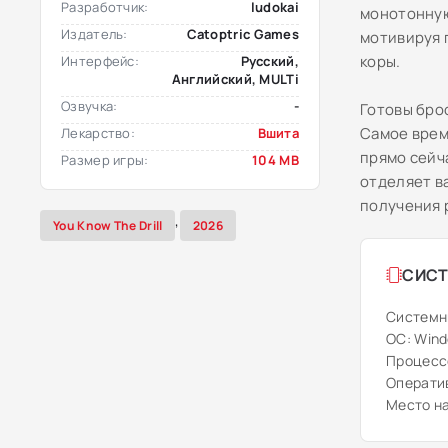
Разработчик:
ludokai
монотонную
Издатель:
Catoptric Games
мотивируя 
коры.
Интерфейс:
Русский,
Английский, MULTi
Озвучка:
-
Готовы бро
Самое врем
Лекарство:
Вшита
прямо сейч
Размер игры:
104 MB
отделяет в
получения 
,
You Know The Drill
2026
СИСТ
Системн
ОС: Windo
Процесс
Оператив
Место на