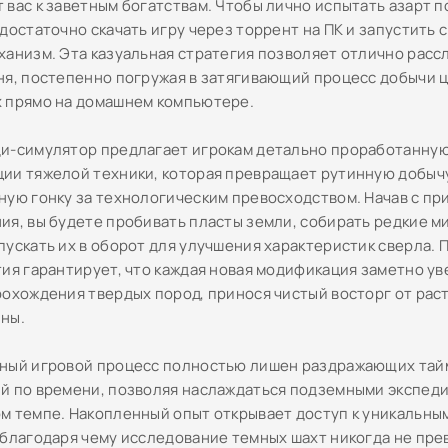
 вас к заветным богатствам. Чтобы лично испытать азарт 
достаточно скачать игру через торрент на ПК и запустить 
ханизм. Эта казуальная стратегия позволяет отлично расс
ня, постепенно погружая в затягивающий процесс добычи 
 прямо на домашнем компьютере.
и-симулятор предлагает игрокам детально проработанну
ии тяжелой техники, которая превращает рутинную добыч
ную гонку за технологическим превосходством. Начав с п
ия, вы будете пробивать пласты земли, собирать редкие м
пускать их в оборот для улучшения характеристик сверла.
тия гарантирует, что каждая новая модификация заметно у
рохождения твердых пород, принося чистый восторг от ра
ны.
ный игровой процесс полностью лишен раздражающих тай
й по времени, позволяя наслаждаться подземными экспед
м темпе. Накопленный опыт открывает доступ к уникальны
 благодаря чему исследование темных шахт никогда не пре