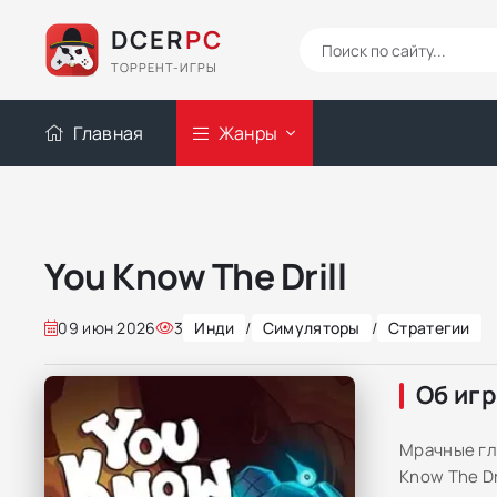
DCER
PC
ТОРРЕНТ-ИГРЫ
Главная
Жанры
You Know The Drill
09 июн 2026
3
Инди
/
Симуляторы
/
Стратегии
Об иг
Мрачные гл
Know The D