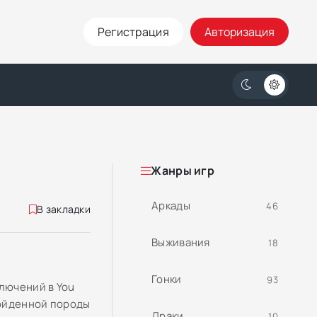
Регистрация
Авторизация
Жанры игр
Аркады
46
В закладки
Выживания
18
Гонки
93
лючений в You
ройденной породы
Драки
10