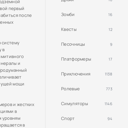
подземной
свой первый
Зомби
16
лабиться после
ценных
Квесты
12
ю систему
Песочницы
9
у в
римитивного
Платформеры
17
инералы и
 Продуманный
Приключения
1138
величивает
стущей мощи
Ролевые
773
Симуляторы
1146
меров и жестких
ициями в
м уровням
Спорт
94
вращается в