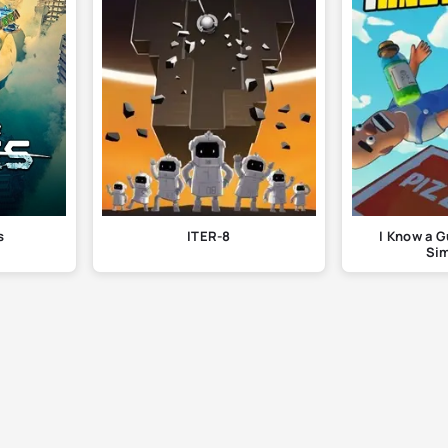
s
ITER-8
I Know a G
Sim