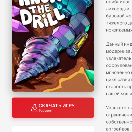
приближает
лихорадки, 
буровой ме
тяжелого д
ископаемых
Данный инд
модернизац
увлекатель
оборудован
мгновенно 
цикл разви
скорость п
вашей маши
СКАЧАТЬ ИГРУ
Увлекатель
Торрент
ограничени
собственно
апгрейдов,