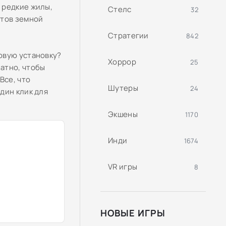
 редкие жилы,
Стелс
32
етов земной
Стратегии
842
овую установку?
Хоррор
25
атно, чтобы
Все, что
Шутеры
24
дин клик для
Экшены
1170
Инди
1674
VR игры
8
НОВЫЕ ИГРЫ