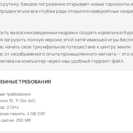
 рутину. Каждое погружение открывает новые горизонты и
продвигаться все глубже ради открытия невероятных секр
сить вызов неизведанным недрам и создать идеальную бур
я загрузить полную версию этой затягивающей игры беспл
ас начать свое триумфальное путешествие к центру земли. 
ас от незабываемого опыта промышленного магната — это о
репака на компьютер через наш удобный торрент-файл.
ЕМНЫЕ ТРЕБОВАНИЯ
ые требования:
ws 10, 11 (64-bit)
ор: 2 GHz
ная память: 4 GB ОЗУ
 диске: 250 MB