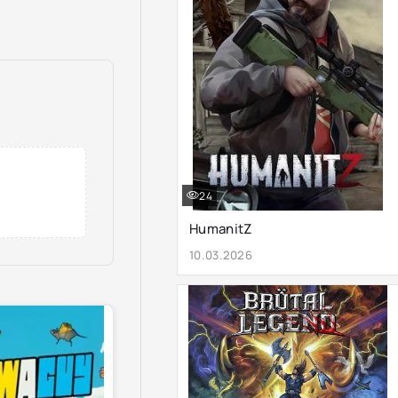
24
HumanitZ
10.03.2026