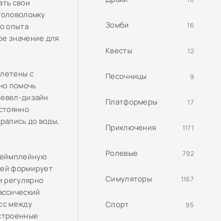
ать свои
-головоломку
Зомби
16
го опыта
ое значение для
Квесты
12
плетены с
Песочницы
9
но помочь
левел-дизайн
Платформеры
17
остоянно
рались до воды,
Приключения
1171
Ролевые
792
геймплейную
ней формирует
Симуляторы
1167
и регулярно
ассический
сс между
Спорт
95
ыстроенные