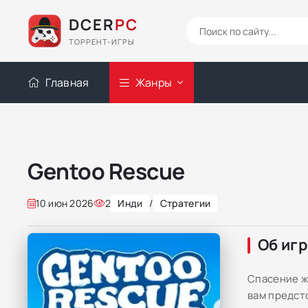
DCER
PC
ТОРРЕНТ-ИГРЫ
Главная
Жанры
Gentoo Rescue
10 июн 2026
2
Инди
/
Стратегии
Об иг
Спасение ж
вам предст