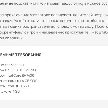
альные подсказки мягко направят вашу логику в нужное рус
е приключение уже готово порадовать ценителей нетрив
 задач. Успейте получить репак на компьютер, чтобы с гол
ватывающих пространственных головоломок на льду. Прост
торрент-файл с игрой и немедленно приступайте к масшта
ой операции.
ЕМНЫЕ ТРЕБОВАНИЯ
ые требования:
ws 7, 8, 10, 11 (64-bit)
р: Intel Core i5-7400
ная память: 4 GB ОЗУ
та: Intel UHD 630
 диске: 1 GB