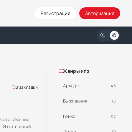
Регистрация
Авторизация
Жанры игр
Аркады
46
В закладки
Выживания
18
Гонки
97
счёта. Именно
e. Этот свежий
Драки
10