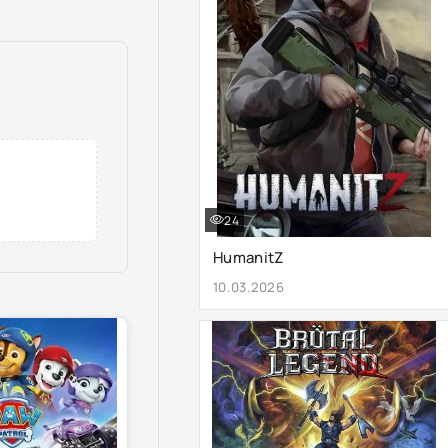
24
HumanitZ
10.03.2026