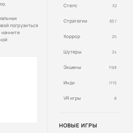
ло.
Стелс
32
иальных
Стратегии
857
овой погрузиться
о начните
Хоррор
25
бной
Шутеры
24
Экшены
1198
Инди
1715
VR игры
8
НОВЫЕ ИГРЫ