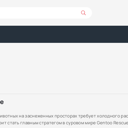
ре
ивотных на заснеженных просторах требует холодного ра
оит стать главным стратегом в суровом мире Gentoo Rescu