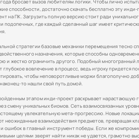
 года бросает вызов любителям логики. Чтобы лично испыт
кие способности, достаточно скачать бесплатно эту инди
ент на ПК. Загрузить полную версию стоит ради уникально
и подопечных, где каждый сделанный шаг имеет критическ
ия.
уальной стратегии базовые механики перемещения тесно с
двойственного назначения, которые способны одновремен
ою и жестко ограничить другого. Подобный многогранный 
т глубокое вовлечение в процесс, ведь игроку придется п
тировать, чтобы неповоротливые моржи благополучно доб
 наконец-то нашли свой путь домой.
ройденным этапом инди-проект раскрывает нарастающую 
рез смену уникальных биомов. Сеть взаимосвязанных уров
астоящему увлекательную мета-прогрессию. Новые локаци
т неожиданные взаимодействия предметов, превращая кл
 и ошибок в главный инструмент победы. Если же компроми
ивыми целями зверят найти никак не удается, грамотно в