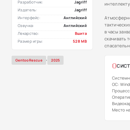
Разработчик:
Jagriff
интеллекту
Издатель:
Jagriff
Атмосферно
Интерфейс:
Английский
тактических
Озвучка:
Английский
в часы зах
Лекарство:
Вшита
скачивать 
Размер игры:
528 MB
спасательн
,
Gentoo Rescue
2025
СИСТ
Системн
ОС: Windo
Процессо
Оператив
Видеокар
Место на