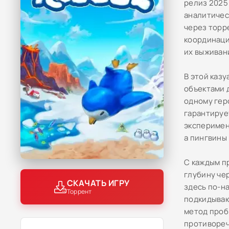
релиз 2025
аналитичес
через торр
координаци
их выживан
В этой каз
объектами 
одному гер
гарантируе
эксперимен
а пингвины
С каждым п
глубину че
СКАЧАТЬ ИГРУ
здесь по-н
Торрент
подкидываю
метод проб
противореч