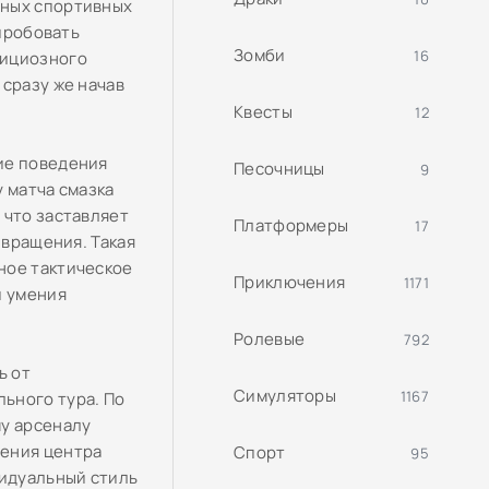
нных спортивных
опробовать
Зомби
16
бициозного
 сразу же начав
Квесты
12
ие поведения
Песочницы
9
 матча смазка
 что заставляет
Платформеры
17
 вращения. Такая
ное тактическое
Приключения
1171
и умения
Ролевые
792
ь от
Симуляторы
1167
ьного тура. По
му арсеналу
щения центра
Спорт
95
видуальный стиль