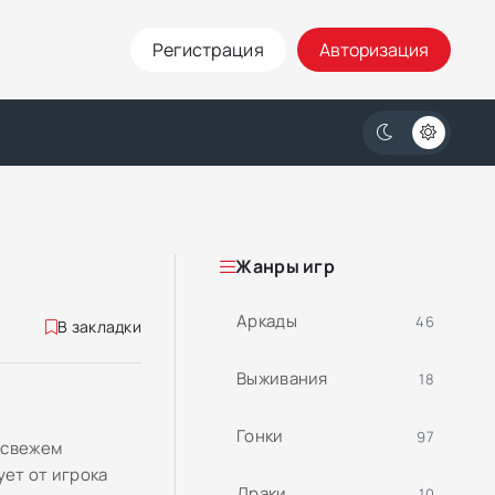
Регистрация
Авторизация
Жанры игр
Аркады
46
В закладки
Выживания
18
Гонки
97
 свежем
ует от игрока
Драки
10