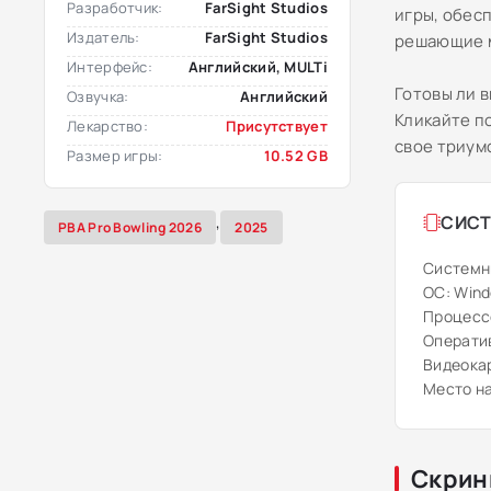
Разработчик:
FarSight Studios
игры, обес
Издатель:
FarSight Studios
решающие 
Интерфейс:
Английский, MULTi
Готовы ли 
Озвучка:
Английский
Кликайте по
Лекарство:
Присутствует
свое триум
Размер игры:
10.52 GB
,
СИСТ
PBA Pro Bowling 2026
2025
Системн
ОС: Windo
Процессо
Оператив
Видеокар
Место на
Скрин