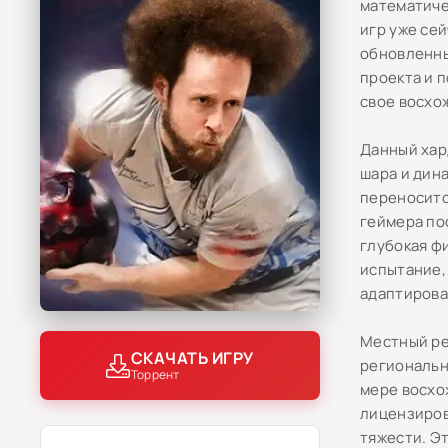
математиче
игр уже сей
обновленны
проекта и 
свое восхо
Данный хар
шара и дин
переноситс
геймера пос
глубокая ф
испытание,
адаптирова
Местный ре
СКАЧАТЬ ИГРУ
региональн
Торрент
мере восхо
лицензиров
тяжести. Э