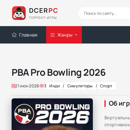
DCER
PC
ТОРРЕНТ-ИГРЫ
Главная
Жанры
PBA Pro Bowling 2026
21 июн 2026
3
Инди
/
Симуляторы
/
Спорт
Об иг
Виртуальны
спортивном