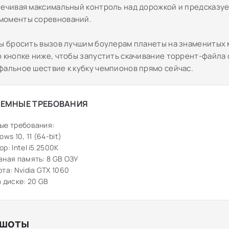
печивая максимальный контроль над дорожкой и предсказуе
моменты соревнований.
вы бросить вызов лучшим боулерам планеты на знаменитых
 кнопке ниже, чтобы запустить скачивание торрент-файла с
фальное шествие к кубку чемпионов прямо сейчас.
ЕМНЫЕ ТРЕБОВАНИЯ
ые требования:
ws 10, 11 (64-bit)
р: Intel i5 2500K
ная память: 8 GB ОЗУ
та: Nvidia GTX 1060
 диске: 20 GB
шоты