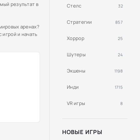
мый результат в
Стелс
32
Стратегии
857
 мировых аренах?
 игрой и начать
Хоррор
25
Шутеры
24
Экшены
1198
Инди
1715
VR игры
8
НОВЫЕ ИГРЫ