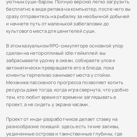
уютным суши-баром. Полную версию легко загрузить
бесплатно в виде репака на компьютер, после чего вы
сразу отправитесь на рыбалку за необычной добычей
и начнете путь от маленькой забегаловки до
культового места для ценителей суши.
В этом казуальном RPG-симуляторе основной упор
сделан на неторопливый idle-геймплей: вы
забрасываете удочку в океан, собираете улов и
автоматически превращаете его в блюда, пока
клиенты терпеливо занимают места у стойки.
Механика пассивного прогресса позволяет копить
ресурсы даже тогда, когда игра свернута, что удобно
тем, кто любит время от времени заглядывать в
проект, а не сидеть у экрана часами.
Проект от инди-разработчиков делает ставку на
разнообразие локаций: здесь есть тихие заливы,
уединенные острова и таинственные глубины, где