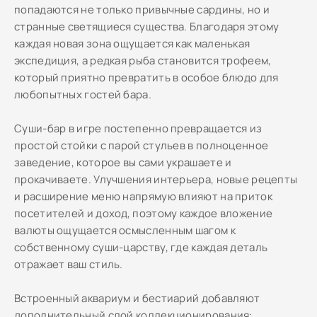
попадаются не только привычные сардины, но и
странные светящиеся существа. Благодаря этому
каждая новая зона ощущается как маленькая
экспедиция, а редкая рыба становится трофеем,
который приятно превратить в особое блюдо для
любопытных гостей бара.
Суши-бар в игре постепенно превращается из
простой стойки с парой стульев в полноценное
заведение, которое вы сами украшаете и
прокачиваете. Улучшения интерьера, новые рецепты
и расширение меню напрямую влияют на приток
посетителей и доход, поэтому каждое вложение
валюты ощущается осмысленным шагом к
собственному суши-царству, где каждая деталь
отражает ваш стиль.
Встроенный аквариум и бестиарий добавляют
дополнительный слой коллекционирования: