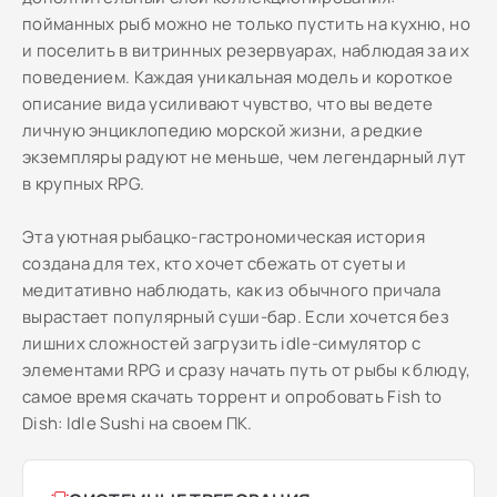
пойманных рыб можно не только пустить на кухню, но
и поселить в витринных резервуарах, наблюдая за их
поведением. Каждая уникальная модель и короткое
описание вида усиливают чувство, что вы ведете
личную энциклопедию морской жизни, а редкие
экземпляры радуют не меньше, чем легендарный лут
в крупных RPG.
Эта уютная рыбацко-гастрономическая история
создана для тех, кто хочет сбежать от суеты и
медитативно наблюдать, как из обычного причала
вырастает популярный суши-бар. Если хочется без
лишних сложностей загрузить idle-симулятор с
элементами RPG и сразу начать путь от рыбы к блюду,
самое время скачать торрент и опробовать Fish to
Dish: Idle Sushi на своем ПК.