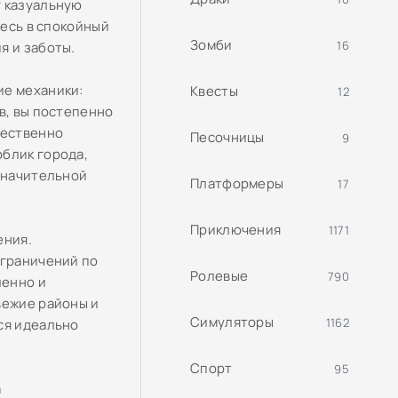
у казуальную
тесь в спокойный
Зомби
16
я и заботы.
ие механики:
Квесты
12
в, вы постепенно
чественно
Песочницы
9
облик города,
 значительной
Платформеры
17
Приключения
1171
ения.
ограничений по
Ролевые
790
ленно и
вежие районы и
Симуляторы
1162
ся идеально
Спорт
95
а