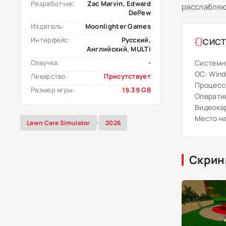
Разработчик:
Zac Marvin, Edward
расслабляю
DePew
Издатель:
Moonlighter Games
Интерфейс:
Русский,
СИСТ
Английский, MULTi
Озвучка:
-
Системн
ОС: Windo
Лекарство:
Присутствует
Процессо
Размер игры:
19.39 GB
Оператив
Видеокарт
Место на
,
Lawn Care Simulator
2026
Скрин