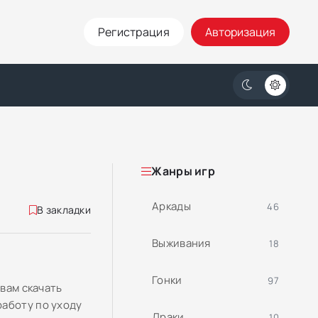
Регистрация
Авторизация
Жанры игр
Аркады
46
В закладки
Выживания
18
Гонки
97
 вам скачать
работу по уходу
Драки
10