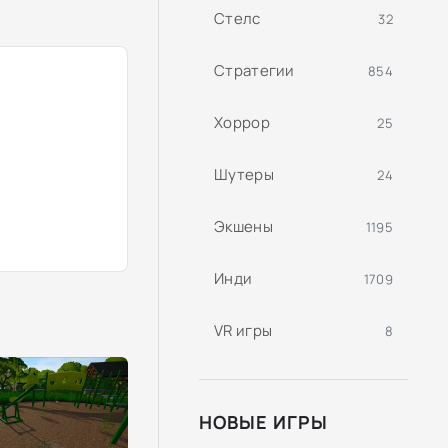
Стелс
32
Стратегии
854
Хоррор
25
Шутеры
24
Экшены
1195
Инди
1709
VR игры
8
НОВЫЕ ИГРЫ