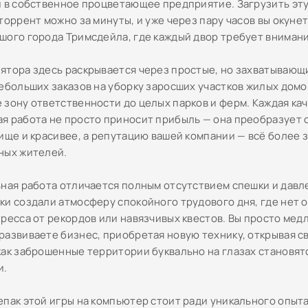
и в собственное процветающее предприятие. Загрузить эт
торрент можно за минуты, и уже через пару часов вы окуне
шого города Тримсдейла, где каждый двор требует внимани
ятора здесь раскрывается через простые, но захватывающ
небольших заказов на уборку заросших участков жилых домо
 зону ответственности до целых парков и ферм. Каждая ка
я работа не просто приносит прибыль — она преобразует 
чище и красивее, а репутацию вашей компании — всё более
ных жителей.
ьная работа отличается полным отсутствием спешки и давл
ки создали атмосферу спокойного трудового дня, где нет 
тресса от рекордов или навязчивых квестов. Вы просто мед
развиваете бизнес, приобретая новую технику, открывая с
как заброшенные территории буквально на глазах становят
и.
епак этой игры на компьютер стоит ради уникального опыт