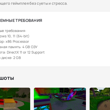
щего геймплея без суеты и стресса.
ЕМНЫЕ ТРЕБОВАНИЯ
ые требования:
ws 10, 11 (64-bit)
р: x86 Processor
ная память: 4 GB ОЗУ
а: DirectX 11 or 12 Support
 диске: 2 GB
шоты