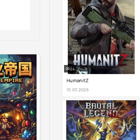
24
HumanitZ
10.03.2026