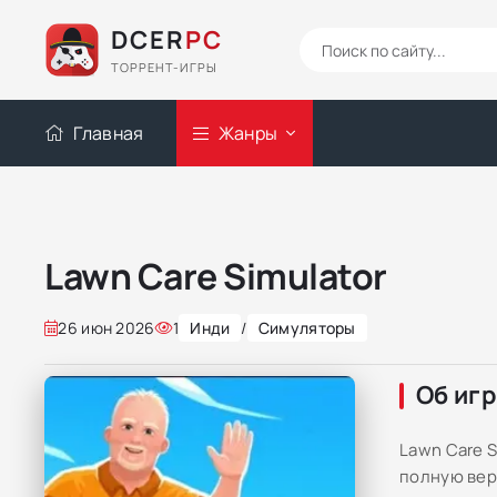
DCER
PC
ТОРРЕНТ-ИГРЫ
Главная
Жанры
Lawn Care Simulator
26 июн 2026
1
Инди
/
Симуляторы
Об иг
Lawn Care S
полную вер