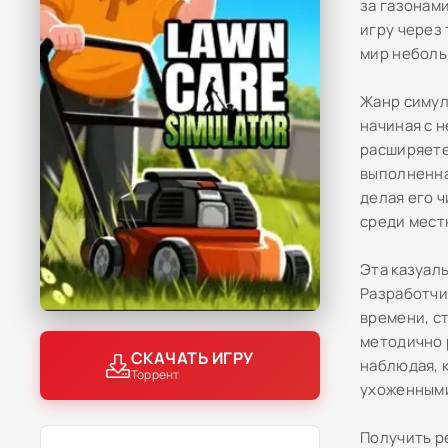
за газонам
игру через 
мир неболь
Жанр симул
начиная с 
расширяете
выполненна
делая его 
среди мест
Эта казуал
Разработчи
времени, с
методично 
СКАЧАТЬ ИГРУ
наблюдая, 
Торрент
ухоженным
Получить р