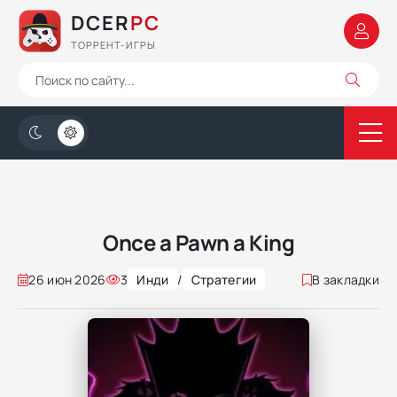
DCER
PC
ТОРРЕНТ-ИГРЫ
Once a Pawn a King
26 июн 2026
3
Инди
/
Стратегии
В закладки