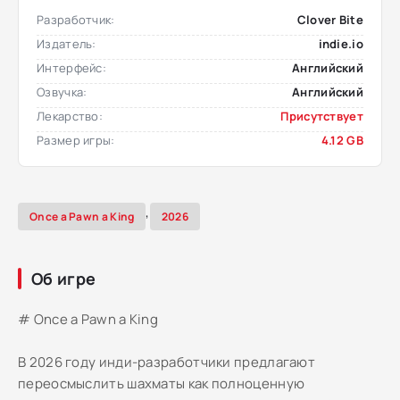
Разработчик:
Clover Bite
Издатель:
indie.io
Интерфейс:
Английский
Озвучка:
Английский
Лекарство:
Присутствует
Размер игры:
4.12 GB
,
Once a Pawn a King
2026
Об игре
# Once a Pawn a King
В 2026 году инди-разработчики предлагают
переосмыслить шахматы как полноценную