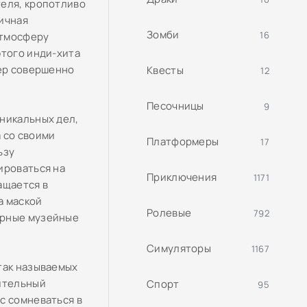
теля, кропотливо
ичная
Зомби
16
атмосферу
этого инди-хита
тер совершенно
Квесты
12
Песочницы
9
никальных дел,
 со своими
Платформеры
17
ьзу
ироваться на
Приключения
1171
ащается в
а маской
Ролевые
792
арные музейные
Симуляторы
1167
так называемых
нительный
Спорт
95
с сомневаться в