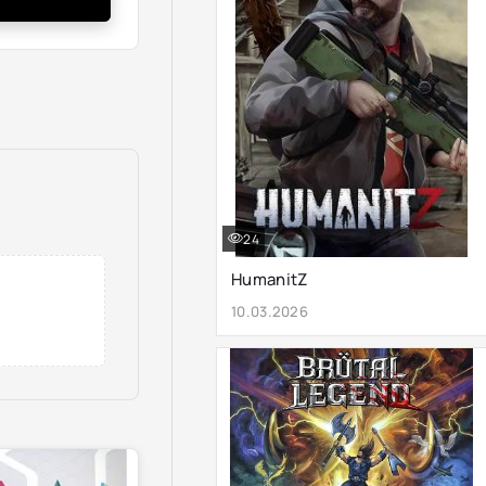
24
HumanitZ
10.03.2026