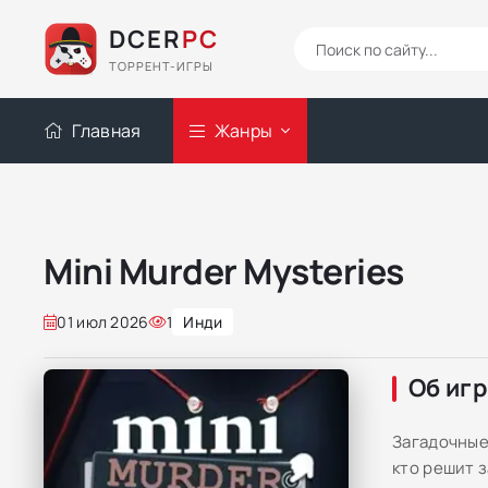
DCER
PC
ТОРРЕНТ-ИГРЫ
Главная
Жанры
Mini Murder Mysteries
01 июл 2026
1
Инди
Об иг
Загадочные
кто решит 