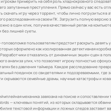
 игрокам примерить на себя роль хладнокровного следова
го запутанные преступления. Прямо сейчас у вас есть отл
ь скачать игру через торрент, чтобы лично погрузиться в 
ого расследования на своем ПК. Загрузить полную версию 
можно в один клик, получив качественный репак на компью
и без лишней суеты.
и-головоломке пользователям предстоит раскрыть девять у
которых оформлено как изолированная детективная коробка
 Разработчики отказались от динамичных экшен-сцен в пол
ого анализа улик, что позволяет игроку полностью сфокус
еталях без давления таймера. Каждое расследование превр
альный поединок со свидетелями и подозреваемыми, где з
и скрываются семейные драмы, научные катастрофы и ков
еймплейная механика завязана на поиске и сопоставлении 
Words — ключевых понятий, из которых складывается обви
Обилие текстовой информации и ложных следов заставит ва