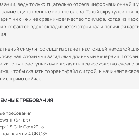
азании, ведь только тщательно отсеяв информационный шу
е самые единственные верные слова. Такой скрупулезный п
рит ни с чем не сравнимое чувство триумфа, когда из хаос
ивых фактов вдруг складывается стройная и логичная карт
ия.
ативный симулятор сыщика станет настоящей находкой дл
олову над сложными загадками длинными вечерами. Готовы 
м хитрым преступникам и доказать превосходство своего р
иже, чтобы скачать торрент-файл с игрой, и начинайте сво
ние прямо сейчас.
ЕМНЫЕ ТРЕБОВАНИЯ
ые требования:
ows 11 (64-bit)
р: 1.5 GHz Core2Duo
ная память: 4 GB ОЗУ