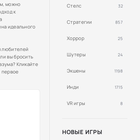
м, можно
Стелс
32
одход к
а
Стратегии
857
ина идеального
Хоррор
25
я любителей
Шутеры
24
ли вы бросить
азума? Кликайте
Экшены
1198
е первое
Инди
1715
VR игры
8
НОВЫЕ ИГРЫ