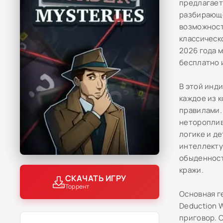
предлагает
разбирающе
возможност
классическ
2026 года 
бесплатно 
В этой инд
каждое из 
правилами.
нетороплив
логике и д
интеллекту
обыденност
кражи.
СКАЧАТЬ ИГРУ
Торрент
Основная г
Deduction 
приговор. 