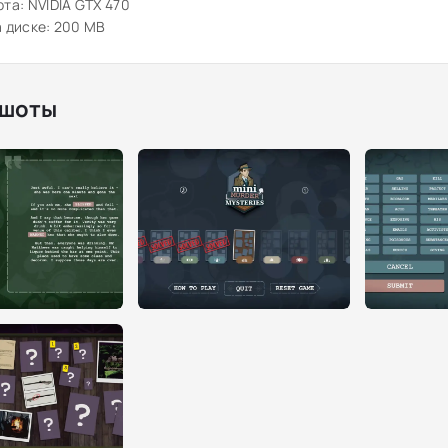
та: NVIDIA GTX 470
 диске: 200 MB
шоты