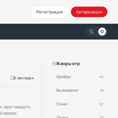
Регистрация
Авторизация
Жанры игр
Аркады
46
В закладки
Выживания
18
Гонки
97
, ждут каждого,
ый проект
Драки
10