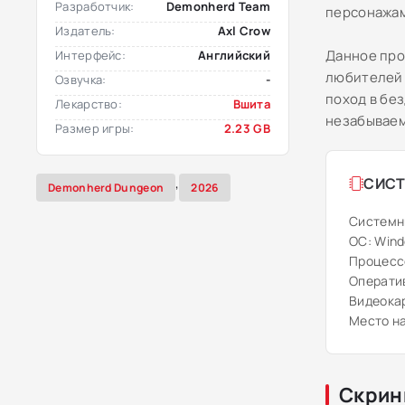
Разработчик:
Demonherd Team
персонажам
Издатель:
Axl Crow
Данное про
Интерфейс:
Английский
любителей 
Озвучка:
-
поход в без
Лекарство:
Вшита
незабываем
Размер игры:
2.23 GB
,
СИСТ
Demonherd Dungeon
2026
Системн
ОС: Windo
Процессо
Оператив
Видеокар
Место на
Скрин