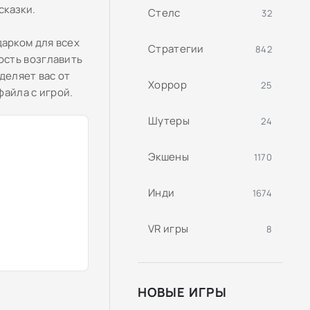
сказки.
Стелс
32
арком для всех
Стратегии
842
ость возглавить
тделяет вас от
Хоррор
25
файла с игрой.
Шутеры
24
Экшены
1170
Инди
1674
VR игры
8
НОВЫЕ ИГРЫ