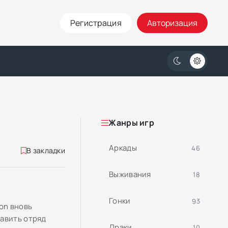
Регистрация
Авторизация
Жанры игр
Аркады
46
В закладки
Выживания
18
Гонки
93
on вновь
лавить отряд
Драки
10