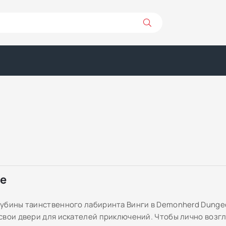
ре
убины таинственного лабиринта Винги в Demonherd Dunge
свои двери для искателей приключений. Чтобы лично возг