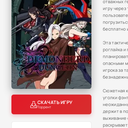
отважных г
игру через
пользовате
погрузитьс
бесплатно 
Эта тактич
роглайка и
планироват
опасными м
игрока за 
безнадежны
Сюжетная к
уголки фэн
СКАЧАТЬ ИГРУ
неожиданны
Торрент
держит в п
выживание 
раскрывает