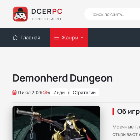
DCER
PC
ТОРРЕНТ-ИГРЫ
Главная
Жанры
Demonherd Dungeon
01 июл 2026
4
Инди
/
Стратегии
Об иг
Мрачные гл
открывают 