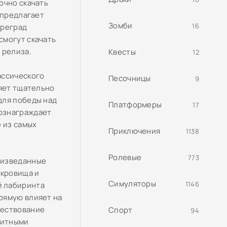
очно скачать
 предлагает
Зомби
16
преград
смогут скачать
 релиза.
Квесты
12
ассического
Песочницы
9
ляет тщательно
для победы над
Платформеры
17
ознаграждает
 из самых
Приключения
1138
Ролевые
773
еизведанные
окровища и
Симуляторы
1146
й лабиринта
рямую влияет на
вествование
Спорт
94
ритными