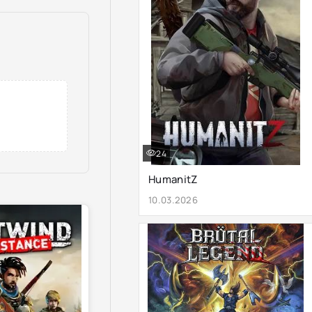
24
HumanitZ
10.03.2026