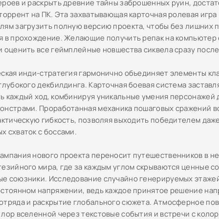
ероев и раскрыть древние тайны заброшенных руин, достат
 торрент на ПК. Эта захватывающая карточная ролевая игра
лям загрузить полную версию проекта, чтобы без лишних 
я в прохождение. Желающие получить репак на компьютер 
и оценить все геймплейные новшества сиквела сразу после
еская инди-стратегия гармонично объединяет элементы кл
 глубокого декбилдинга. Карточная боевая система застав
ь каждый ход, комбинируя уникальные умения персонажей 
онстрами. Проработанная механика пошаговых сражений в
тактическую гибкость, позволяя выходить победителем даже
х схваток с боссами.
ампания нового проекта переносит путешественников в н
тезийного мира, где за каждым углом скрываются ценные с
е союзники. Исследование случайно генерируемых этаже
остоянном напряжении, ведь каждое принятое решение нап
отряда и раскрытие глобального сюжета. Атмосферное по
 лор вселенной через текстовые события и встречи с коло