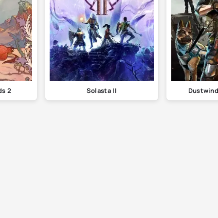
ds 2
Solasta II
Dustwind