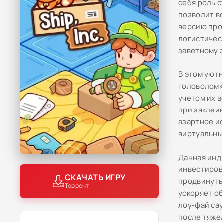
себя роль 
позволит в
версию про
логистичес
заветному 
В этом уют
головоломк
учетом их 
при заклеи
азартное и
виртуальны
Данная инд
инвестиров
СКАЧАТЬ ИГРУ
продвинуты
Торрент
ускоряет о
лоу-фай са
после тяже