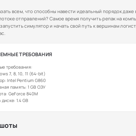
азать всем, что способны навести идеальный порядок даже 
потоке отправлений? Самое время получить репак на комп
 запустить симулятор и начать свой путь к вершинам логис
ас.
ЕМНЫЕ ТРЕБОВАНИЯ
ые требования:
ws 7, 8, 10, 11 (64-bit)
р: Intel Pentium G860
ная память: 1 GB ОЗУ
рта: GeForce 840M
 диске: 1.4 GB
шоты