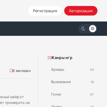
Регистрация
Авторизация
Жанры игр
Аркады
46
В закладки
Выживания
18
Гонки
97
ивный кайф от
ает примерить на
Драки
10