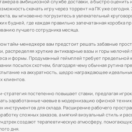
стажера в амбициозной службе доставки, а быстро оценить
озможность скачать игру через торрент на ПК уже сегодня.
екта, вы мгновенно погрузитесь в увлекательный круговор
ких будней, где каждая правильно запечатанная коробка пр
званию лучшего сотрудника месяца.
ном тайм-менеджере вам предстоит решать забавные прос
и, распределяя хрупкие антикварные вазы и горы мелочей 
веса и формы. Продуманный геймплей требует предельной
вании посылок скотчем, благодаря чему обычная рутина пр
спытание на аккуратность, щедро награждающее идеальны
х клиентов.
и-стратегия постепенно повышает ставки, предлагая игро
ать заработанные чаевые в модернизацию офисной техники
х инструментов для склада. Расширение рабочего простра
бработку сложных заказов, а мягкий визуальный стиль и р
ундтрек создают терапевтическую атмосферу, помогающую
лого дня.