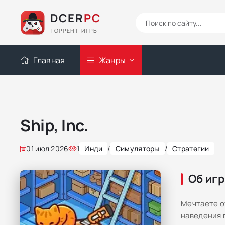
DCER
PC
ТОРРЕНТ-ИГРЫ
Главная
Жанры
Ship, Inc.
01 июл 2026
1
Инди
/
Симуляторы
/
Стратегии
Об иг
Мечтаете о
наведения 