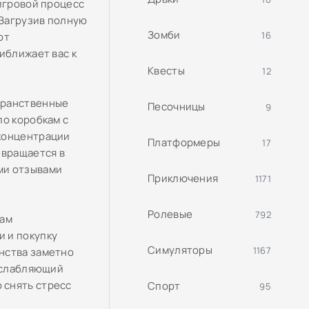
 игровой процесс
 Загрузив полную
Зомби
16
от
иближает вас к
Квесты
12
транственные
Песочницы
9
по коробкам с
 концентрации
Платформеры
17
евращается в
ми отзывами
Приключения
1171
Ролевые
792
кам
 и покупку
Симуляторы
1167
нства заметно
асслабляющий
 снять стресс
Спорт
95