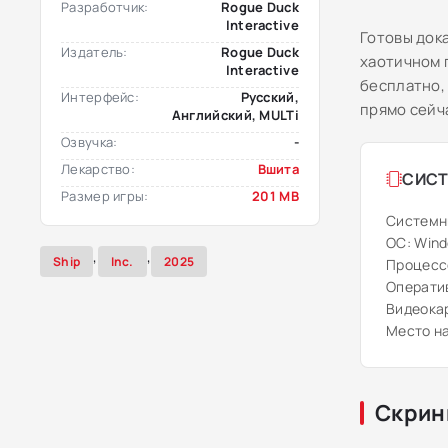
Разработчик:
Rogue Duck
Interactive
Готовы док
Издатель:
Rogue Duck
хаотичном 
Interactive
бесплатно,
Интерфейс:
Русский,
прямо сейч
Английский, MULTi
Озвучка:
-
Лекарство:
Вшита
СИСТ
Размер игры:
201 MB
Системн
ОС: Windo
,
,
Ship
Inc.
2025
Процессо
Оператив
Видеока
Место на
Скрин