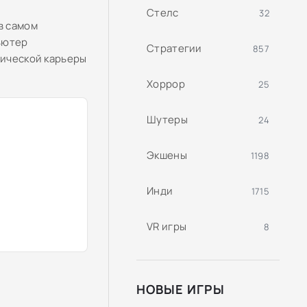
Стелс
32
в самом
ьютер
Стратегии
857
тической карьеры
Хоррор
25
Шутеры
24
Экшены
1198
Инди
1715
VR игры
8
НОВЫЕ ИГРЫ