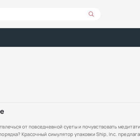
ре
твлечься от повседневной суеты и почувствовать медитат
порядка? Красочный симулятор упаковки Ship, Inc. предлаг