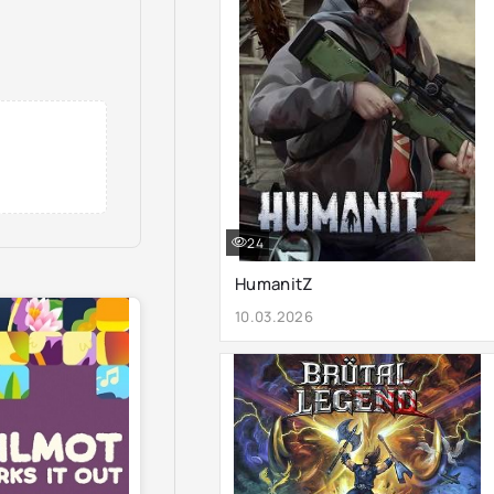
24
HumanitZ
10.03.2026