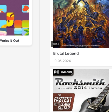
orks It Out
14
Brutal Legend
10.03.2026