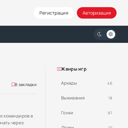
Регистрация
Авторизация
Жанры игр
Аркады
46
В закладки
Выживания
18
Гонки
97
х командиров в
ачать через
Драки
10