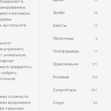
объединяет в
ланированием.
Зомби
16
вести ее сквозь
уровых
а, вы получите
Квесты
12
Песочницы
9
ься от
 внутреннего
Платформеры
17
ет уникальную
ставляет
Приключения
1171
ожете превратить
и собрать
Ролевые
792
истинное
Симуляторы
1167
нку сложности.
тежи вооружения
Спорт
95
dle-геймплея