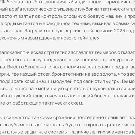
 ПК бесплатно. Этот динамичный инди-проект гармонично 
ный драйв классического экшена с глубоким тактическим п
едстоит взять под контроль огромную боевую машину и про
е орды мутантов и враждебной техники, выживая в самых с
ных зонах. Загрузив полную версию этой новинки 2026 год
есконечным часам адреналинового геймплея.
тапокалиптическая стратегия заставляет геймеров отказат
стрельбы в пользу продуманного менеджмента ресурсов и
ва. Вместо банального накопления пушек проект предлага
рки, где каждый отсек бронетехники на вес золота, что за
подбирать комбинации модулей под свой стиль игры. Вы м
льного монстра в мобильную крепость с глухой защитой ил
й атакующий танк, точечно выжигающий боссов, получая 
ие от работающих тактических схем.
й симулятор танковых сражений постепенно повышает пла
ь вглубь мертвых земель, вы будете открывать редкие чер
ентальные защитные системы. Наличие легких элементов i