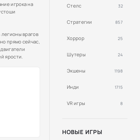
ние игрока на
Стелс
32
устоши
Стратегии
857
 легионы врагов
Хоррор
25
но прямо сейчас,
е двигатели
Шутеры
24
ей ярости.
Экшены
1198
Инди
1715
VR игры
8
НОВЫЕ ИГРЫ