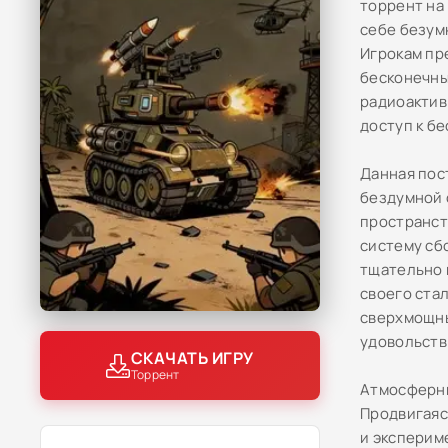
торрент на
себе безум
Игрокам пр
бесконечны
радиоактив
доступ к б
Данная пос
бездумной 
пространст
систему сбо
тщательно 
своего ста
сверхмощны
удовольств
СКАЧАТЬ ИГРУ
Торрент
Атмосферны
Продвигаяс
и эксперим