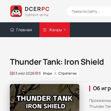
DCER
PC
ТОРРЕНТ-ИГРЫ
Главная
Жанры
Thunder Tank: Iron Shield
03 июл 2026
3
Инди
/
Стратегии
Об иг
Прожженные
Thunder Tan