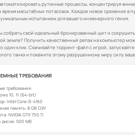
автоматизировать рутинные процессы, концентрируя внима
о время масштабных потасовок. Каждое новое сражение в п
 уникальным испытанием для вашего инженерного гения.
вы собрать свой идеальный бронированный щит и сокрушить
ой земле? Получить качественный репак на компьютер мож
го один клик. Скачивайте торрент-файл с игрой, запускайт
елого танка и покажите этому разрушенному миру силу ваш
ЕМНЫЕ ТРЕБОВАНИЯ
ые требования:
ws 10, 11 (64-bit)
р: Intel Core i3-4160
ная память: 8 GB ОЗУ
та: NVIDIA GTX 750 Ti
 диске: 500 MB