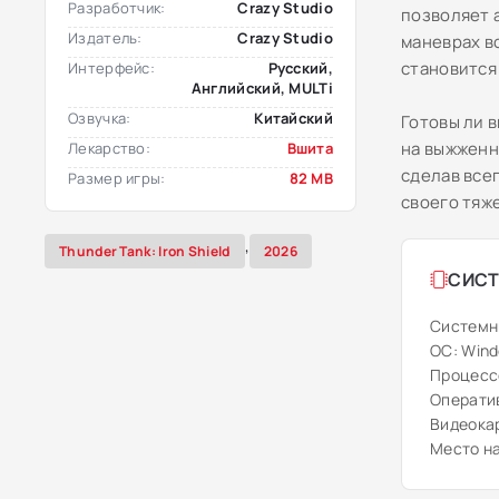
Разработчик:
Crazy Studio
позволяет 
Издатель:
Crazy Studio
маневрах в
становится
Интерфейс:
Русский,
Английский, MULTi
Озвучка:
Китайский
Готовы ли 
на выжженн
Лекарство:
Вшита
сделав все
Размер игры:
82 MB
своего тяж
,
Thunder Tank: Iron Shield
2026
СИСТ
Системн
ОС: Windo
Процессо
Оператив
Видеокар
Место на