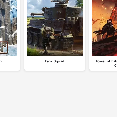
h
Tank Squad
Tower of Bab
C