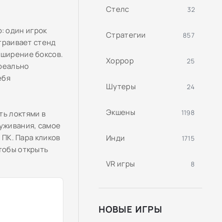
Стелс
32
: один игрок
Стратегии
857
страивает стенд
сширение боксов.
Хоррор
25
 реально
ебя
Шутеры
24
Экшены
1198
ть локтями в
луживания, самое
 ПК. Пара кликов
Инди
1715
тобы открыть
VR игры
8
НОВЫЕ ИГРЫ