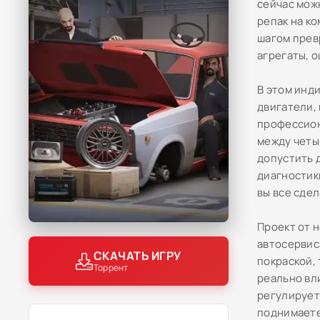
сейчас мож
репак на ко
шагом прев
агрегаты, 
В этом инд
двигатели,
профессион
между четы
допустить 
диагностик
вы все сдел
Проект от 
автосервис
СКАЧАТЬ ИГРУ
покраской,
Торрент
реально вл
регулирует
поднимаете