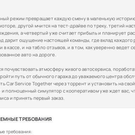
ный режим превращает каждую смену в маленькую историю
моторе, другой мчится на тест-драйве по треку, третий на
ождения, а четвертый уже считает прибыль и планирует ра
од дарит ощущение настоящей команды, где вклад каждого
 в кассе, и на табло отзывов, и в том, как уверенно ведет с
ованное авто на дороге.
ся почувствовать атмосферу живого автосервиса, поработа
пройти путь от обычного гаража до уважаемого центра обс
ть Car Service Together через торрент и установить на свой
— и полноценный симулятор с кооперативом уже ждет вас, ч
иса и принять первый заказ.
ЕМНЫЕ ТРЕБОВАНИЯ
ые требования: