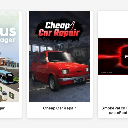
ger
Cheap Car Repair
SmokePatch Fo
для eFoot