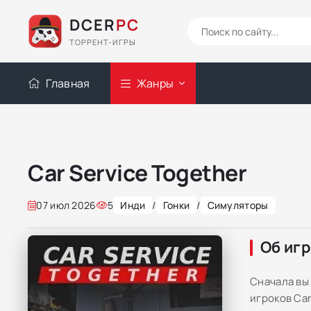
DCER
PC
ТОРРЕНТ-ИГРЫ
Главная
Жанры
Car Service Together
07 июл 2026
5
Инди
/
Гонки
/
Симуляторы
Об иг
Сначала вы
игроков Car