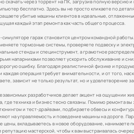
но скачать через торрент на ПК, загрузив полную версию и
мпьютер бесплатно. Здесь вы не просто кликаете по деталям
ращаете убитые машины клиентов в идеальные, отлаженны
ощущая каждый этап ремонта как часть общего процесса.
и-симуляторе гараж становится центром командной работы
 меняете тормозные системы, проверяете подвеску и элект
альные стенды и специнструмент, а грамотное распредел
рьмя напарниками позволяет ускорить обслуживание и сни
дорогую ошибку. Благодаря реалистичной физике и продум
и каждая операция требует внимательности, и от того, нас
аете, зависит не только результат, но и удовлетворение за
независимых разработчиков делает акцент на ощущении жи
а, где техника и бизнес тесно связаны. Помимо ремонта вы
 тюнингом и тест-драйвами, подбираете обвесы и конфигур
ияют на управляемость и поведение машины на дороге. Па
е цены, вкладываетесь в новое оборудование, нанимаете п
 репутацию мастерской, чтобы к вам выстраивалась очере