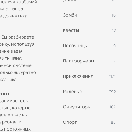
 получив рабочий
, а шаг за
Зомби
16
е до винтика
Квесты
12
. Вы разбираете
рику, используя
Песочницы
9
ение задач
зить шанс
Платформеры
17
анной системе
колько аккуратно
Приключения
1171
казчика.
Ролевые
792
вого
 занимаетесь
Симуляторы
1167
ации, которые
раллельно вы
ерсонал и
Спорт
95
дь постоянных