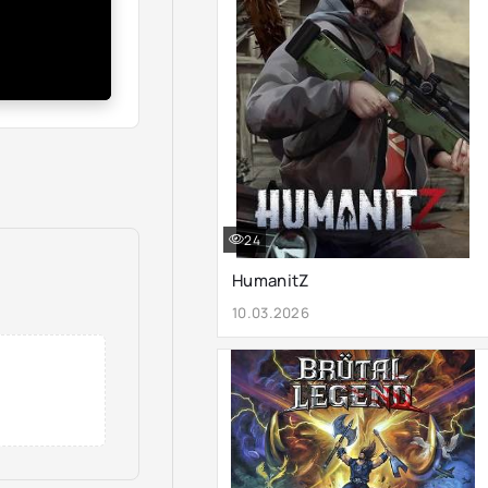
24
HumanitZ
10.03.2026