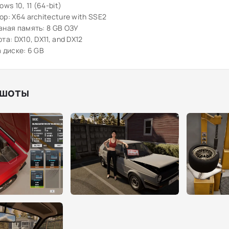
ws 10, 11 (64-bit)
р: X64 architecture with SSE2
ная память: 8 GB ОЗУ
та: DX10, DX11, and DX12
 диске: 6 GB
шоты