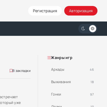
Регистрация
Авторизация
Жанры игр
Аркады
46
В закладки
Выживания
18
Гонки
97
 встречает
который уже
Драки
10