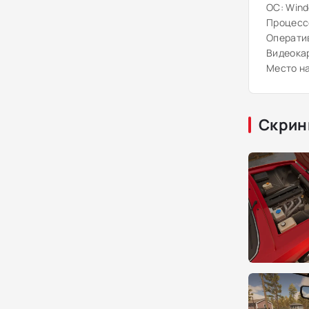
ОС: Windo
Процессо
Оператив
Видеокар
Место на
Скрин