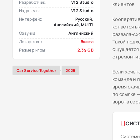
Разработчик:
V12 Studio
клиентов.
Издатель:
V12 Studio
Кооператив
Интерфейс:
Русский,
Английский, MULTi
копается в 
Озвучка:
Английский
развала-сх
Такой подх
Лекарство:
Вшита
ощущается и
Размер игры:
2.39 GB
отремонтир
,
Car Service Together
2026
Если хочет
команде и 
время скача
по ссылке 
ворота серв
СИСТ
Системн