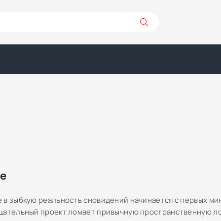
ре
 в зыбкую реальность сновидений начинается с первых ми
цательный проект ломает привычную пространственную ло