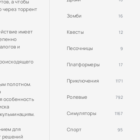
тов, а чтобы
ю через торрент
Зомби
16
ействие имеет
Квесты
12
тепенно
алогов и
Песочницы
9
происходящего
Платформеры
17
Приключения
1171
ым полотном.
ю
Ролевые
792
ая особенность
иска
Симуляторы
1167
 кульминациям.
нием для
Спорт
95
т решений