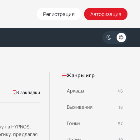
Регистрация
Авторизация
Жанры игр
Аркады
46
В закладки
Выживания
18
Гонки
97
нут в HYPNOS.
гику, предлагая
Драки
10