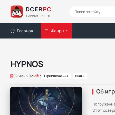
DCER
PC
ТОРРЕНТ-ИГРЫ
Главная
Жанры
HYPNOS
07 май 2026
3
Приключения
/
Инди
Об иг
Погружение
Этот созер