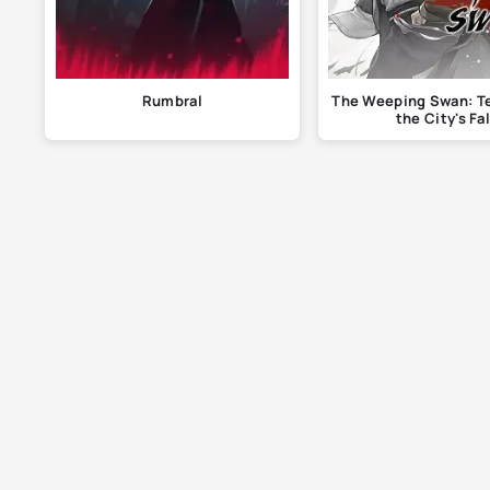
Rumbral
The Weeping Swan: Te
the City's Fal