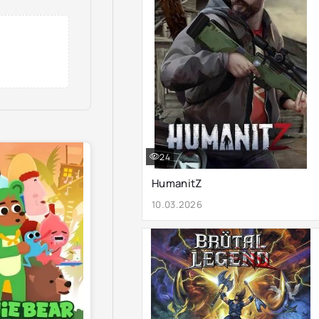
24
HumanitZ
10.03.2026