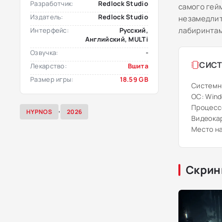
Разработчик:
Redlock Studio
самого гей
Издатель:
Redlock Studio
незамедлит
лабиринтам
Интерфейс:
Русский,
Английский, MULTi
Озвучка:
-
СИСТ
Лекарство:
Вшита
Размер игры:
18.59 GB
Системн
ОС: Wind
Процессо
,
HYPNOS
2026
Видеокар
Место на
Скрин