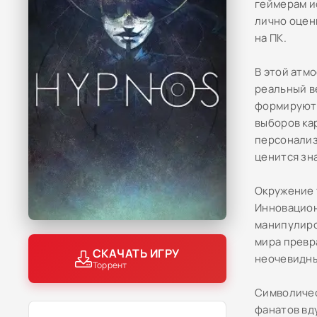
геймерам и
лично оцен
на ПК.
В этой атм
реальный в
формируют 
выборов ка
персонализ
ценится зн
Окружение 
Инновацион
манипулиро
мира превр
СКАЧАТЬ ИГРУ
неочевидны
Торрент
Символичес
фанатов вд