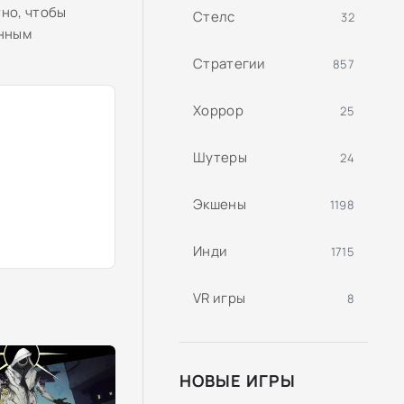
тно, чтобы
Стелс
32
енным
Стратегии
857
Хоррор
25
Шутеры
24
Экшены
1198
Инди
1715
VR игры
8
НОВЫЕ ИГРЫ