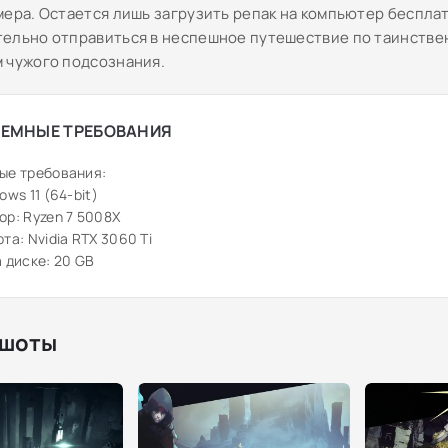
мера. Остается лишь загрузить репак на компьютер беспла
ельно отправиться в неспешное путешествие по таинств
 чужого подсознания.
ЕМНЫЕ ТРЕБОВАНИЯ
ые требования:
ows 11 (64-bit)
р: Ryzen 7 5008X
та: Nvidia RTX 3060 Ti
 диске: 20 GB
шоты