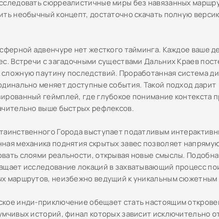
сследовать сюрреалистичные миры без навязанных маршру
ить необычный концепт, достаточно скачать полную верси
осферной адвенчуре нет жесткого тайминга. Каждое ваше д
ес. Встречи с загадочными существами Дальних Краев пос
сложную паутину последствий. Проработанная система ди
рдинально меняет доступные события. Такой подход дарит
ированный геймплей, где глубокое понимание контекста 
ачительно выше быстрых рефлексов.
таинственного Города выступает податливым интерактивн
ная механика поднятия скрытых завес позволяет напряму
вать слоями реальности, открывая новые смыслы. Подобн
ащает исследование локаций в захватывающий процесс по
х маршрутов, неизбежно ведущий к уникальным сюжетным
кое инди-приключение обещает стать настоящим открове
умчивых историй, финал которых зависит исключительно о