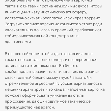
эмоциональный микс приключения и карточной
тактики с битвами против неумолимых духов. Чтобы
лично оценить эту мистическую атмосферу,
достаточно скачать бесплатно игру через торрент.
Загрузить полную версию на компьютер стоит ради
увлекательных пошаговых сражений, требующих от
геймера максимальной концентрации и
адаптивности.
В основе геймплея этой инди-стратегии лежит
грамотное составление колоды и своевременная
активация тотемов шаманов. Вы будете
комбинировать различные заклинания, выстраивая
спасительный баланс между глухой защитой и
стремительной агрессией. Глубокая вариативность
механик гарантирует, что каждая найденная карточка
поможет сформировать уникальный стиль
прохождения, дающий ощутимое тактическое
преимущество над врагом.