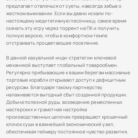
предлагает отвлечься от суеты, навсегда забыв о
жестком выживании. Если вы давно искали по-
настоящему медитативную песочницу, самое время
скачать эту игру через торрент на ПК и получить
полную версию, чтобы в комфортном темпе
отстраивать процветающее поселение.
В данной казуальной инди-стратегии ключевой
механикой выступает глобальный товарообмен.
Регулярно прибывающие к вашим берегам массивные
торговые корабли открывают доступ к дефицитным
ресурсам. Благодаря такому партнерству
налаживается выгодный сбыт созданной продукции.
Добыча полезной руды, возведение ремесленных
мастерских и грамотная настройка
производственных цепочек превращают крошечный
клочок суши в важнейший экономический узел,
обеспечивая геймеру постоянное чувство развития.