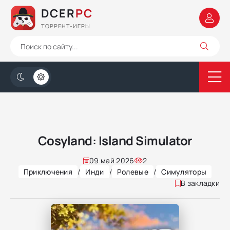
DCER
PC
ТОРРЕНТ-ИГРЫ
Cosyland: Island Simulator
09 май 2026
2
Приключения
/
Инди
/
Ролевые
/
Симуляторы
В закладки