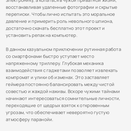
электронику, а копаться в чужой приватной жизни,
восстанавливая удаленные фотографии и скрытые
переписки. Чтобы лично испытать это моральное
давление и примерить роль невольного шпиона,
достаточно скачать бесплатно этот проект и
установить репак на компьютер.
В данном казуальном приключении рутинная работа
со смартфонами быстро уступает место
напряженному триллеру. Глубокая механика
взаимодействия с гаджетами позволяет извлекать
компромат и улики об изменах. Это заставляет
геймера постоянно балансировать между чистой
совестью и жаждой наживы. Вскоре чужими тайнами
начинают интересоваться сомнительные личности,
переходящие от щедрых взяток к откровенным
угрозам, что обеспечивает невероятно густую
атмосферу паранойи.