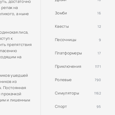
путь, достаточно
 репак на
Зомби
16
ликого, а ныне
Квесты
12
одинокая лиса,
оступ к
Песочницы
9
ить препятствия
спасению
Платформеры
17
ходящим на
Приключения
1171
ников ушедшей
Ролевые
790
ников из
ы. Постоянная
Симуляторы
1162
 прокачкой
щим и лишенным
Спорт
95