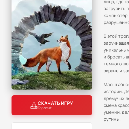
лица, где 
загрузить 
компьютер 
разрушенно
В этой тро
заручившая
уникальным
и бросать 
темного ша
экране и з
Масштабное
истории. Д
дремучих л
СКАЧАТЬ ИГРУ
смена крас
Торрент
умений, де
рутины.