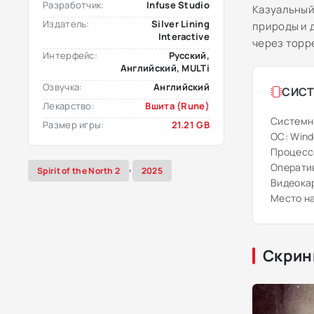
Разработчик:
Infuse Studio
Казуальный
Издатель:
Silver Lining
природы и 
Interactive
через торр
Интерфейс:
Русский,
Английский, MULTi
Озвучка:
Английский
СИСТ
Лекарство:
Вшита (Rune)
Системн
Размер игры:
21.21 GB
ОС: Windo
Процессор
,
Оператив
Spirit of the North 2
2025
Видеокар
Место на
Скрин