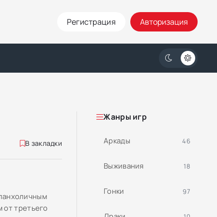
Регистрация
Авторизация
Жанры игр
Аркады
46
В закладки
Выживания
18
Гонки
97
меланхоличным
 от третьего
Драки
10