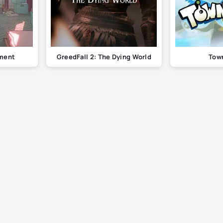
tment
GreedFall 2: The Dying World
Town