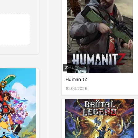
24
HumanitZ
10.03.2026