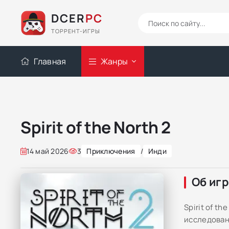
DCER
PC
ТОРРЕНТ-ИГРЫ
Главная
Жанры
Spirit of the North 2
14 май 2026
3
Приключения
/
Инди
Об иг
Spirit of t
исследован