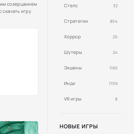
щим созерцанием
Стелс
32
 скачать игру
Стратегии
854
Хоррор
25
Шутеры
24
Экшены
1195
Инди
1709
VR игры
8
НОВЫЕ ИГРЫ