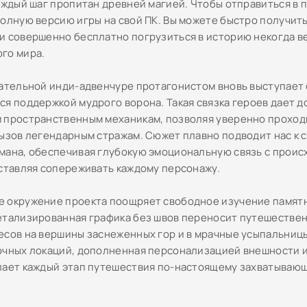
каждый шаг пропитан древней магией. Чтобы отправиться в 
полную версию игры на свой ПК. Вы можете быстро получить
и совершенно бесплатно погрузиться в историю некогда ве
го мира.
гательной инди-адвенчуре протагонистом вновь выступает 
ся поддержкой мудрого ворона. Такая связка героев дает д
 пространственным механикам, позволяя уверенно проход
вызов легендарным стражам. Сюжет плавно подводит нас к 
мана, обеспечивая глубокую эмоциональную связь с проис
аставляя сопереживать каждому персонажу.
 окружение проекта поощряет свободное изучение памят
етализированная графика без швов переносит путешествен
есов на вершины заснеженных гор и в мрачные усыпальниц
очных локаций, дополненная персонализацией внешности и
лает каждый этап путешествия по-настоящему захватываю