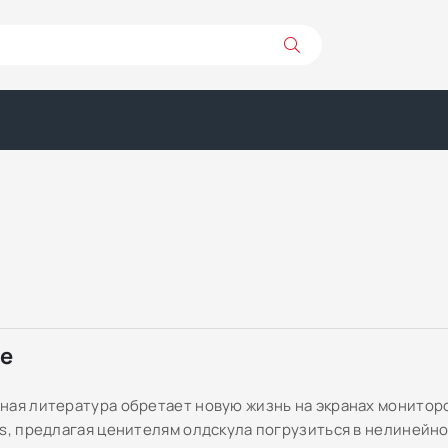
ре
ная литература обретает новую жизнь на экранах мониторо
ds, предлагая ценителям олдскула погрузиться в нелинейн