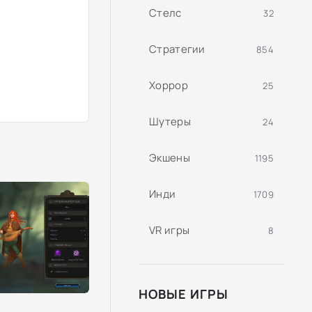
Стелс
32
Стратегии
854
Хоррор
25
Шутеры
24
Экшены
1195
Инди
1709
VR игры
8
НОВЫЕ ИГРЫ