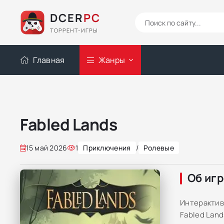
DCER
PC
ТОРРЕНТ-ИГРЫ
Главная
Жанры
Fabled Lands
15 май 2026
1
Приключения
/
Ролевые
Об иг
Интерактив
Fabled Lan