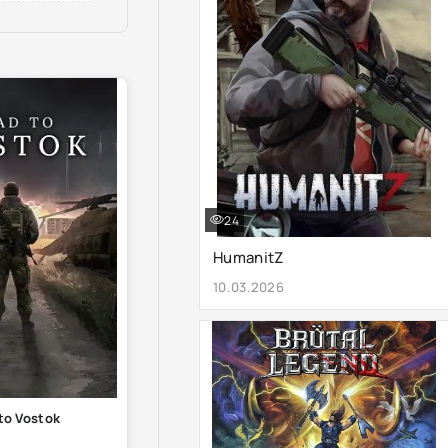
24
HumanitZ
10.03.2026
to Vostok