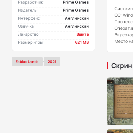
Разработчик:
Prime Games
Системн
Издатель:
Prime Games
ОС: Windo
Интерфейс:
Английский
Процессо
Озвучка:
Английский
Оператив
Лекарство:
Вшита
Видеокар
Место на
Размер игры:
621 MB
,
Fabled Lands
2021
Скрин