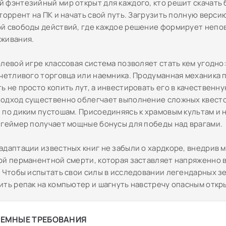
 фэнтезийный мир открыт для каждого, кто решит скачать 
торрент на ПК и начать свой путь. Загрузить полную верси
й свободы действий, где каждое решение формирует неп
живания.
олевой игре классовая система позволяет стать кем угодно
счетливого торговца или наемника. Продуманная механика 
 не просто копить лут, а инвестировать его в качественну
одход существенно облегчает выполнение сложных квесто
 по диким пустошам. Присоединяясь к храмовым культам и 
 геймер получает мощные бонусы для победы над врагами.
адаптации известных книг не забыли о хардкоре, внедрив 
ой перманентной смерти, которая заставляет напряженно 
. Чтобы испытать свои силы в исследовании легендарных з
ить репак на компьютер и шагнуть навстречу опасным откр
ЕМНЫЕ ТРЕБОВАНИЯ