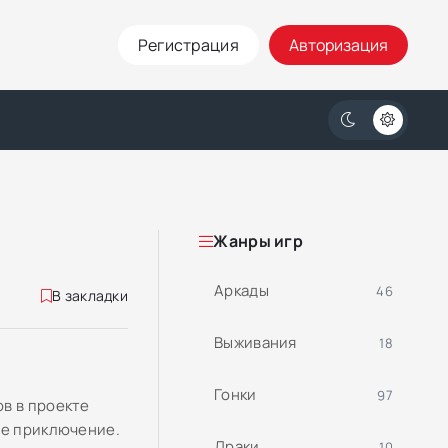
Регистрация
Авторизация
Жанры игр
Аркады
46
В закладки
Выживания
18
Гонки
97
в в проекте
ое приключение.
Драки
10