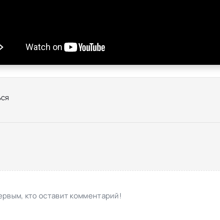
ся
ервым, кто оставит комментарий!