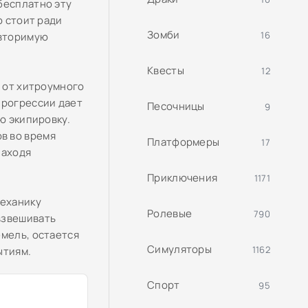
бесплатно эту
ю стоит ради
Зомби
16
овторимую
Квесты
12
: от хитроумного
прогрессии дает
Песочницы
9
ю экипировку.
в во время
Платформеры
17
находя
Приключения
1171
механику
Ролевые
790
взвешивать
емель, остается
Симуляторы
1162
ытиям.
Спорт
95