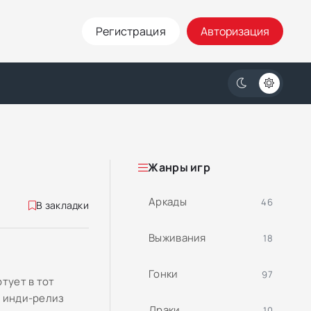
Регистрация
Авторизация
Жанры игр
Аркады
46
В закладки
Выживания
18
Гонки
97
тует в тот
й инди-релиз
Драки
10