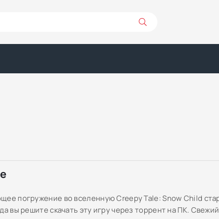
ре
щее погружение во вселенную Creepy Tale: Snow Child стар
да вы решите скачать эту игру через торрент на ПК. Свежи