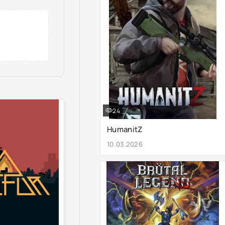
24
HumanitZ
10.03.2026