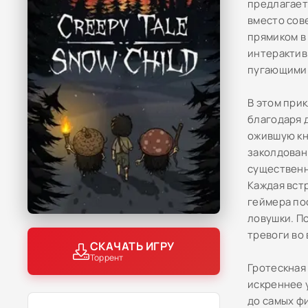
предлагает
вместо сов
прямиком в 
интерактив
пугающими 
В этом при
благодаря 
ожившую кн
заколдован
существенн
Каждая вст
геймера по
ловушки. П
тревоги во
СКАЧАТЬ ИГРУ
Торрент
Гротескная
искреннее 
до самых ф