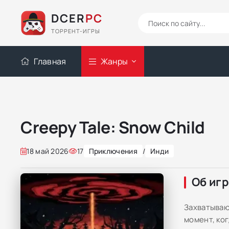
DCER
PC
ТОРРЕНТ-ИГРЫ
Главная
Жанры
Creepy Tale: Snow Child
18 май 2026
17
Приключения
/
Инди
Об иг
Захватываю
момент, ког