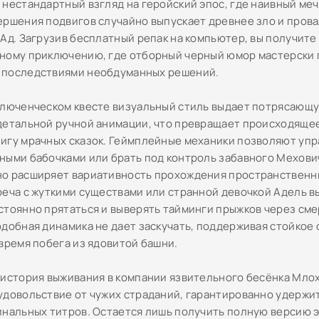
 нестандартный взгляд на геройский эпос, где наивный ме
ершения подвигов случайно выпускает древнее зло и пров
Ад. Загрузив бесплатный репак на компьютер, вы получите 
ному приключению, где отборный черный юмор мастерски 
последствиями необдуманных решений.
ключенческом квесте визуальный стиль выдает потрясающу
детальной ручной анимации, что превращает происходящее
игу мрачных сказок. Геймплейные механики позволяют упр
ными бабочками или брать под контроль забавного Мехович
о расширяет вариативность прохождения пространственны
реча с жуткими существами или странной девочкой Адель 
стоянно прятаться и выверять тайминги прыжков через см
одобная динамика не дает заскучать, поддерживая стойко
 время побега из ядовитой башни.
 история выживания в компании язвительного бесёнка Мло
удовольствие от чужих страданий, гарантированно удержи
инальных титров. Остается лишь получить полную версию э