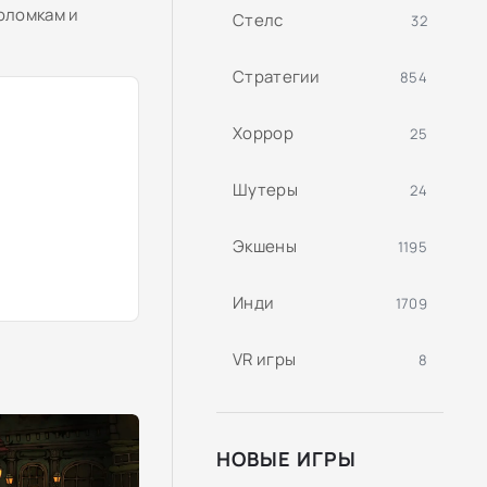
оломкам и
Стелс
32
Стратегии
854
Хоррор
25
Шутеры
24
Экшены
1195
Инди
1709
VR игры
8
НОВЫЕ ИГРЫ