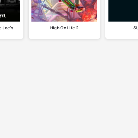
e Joe’s
High On Life 2
S