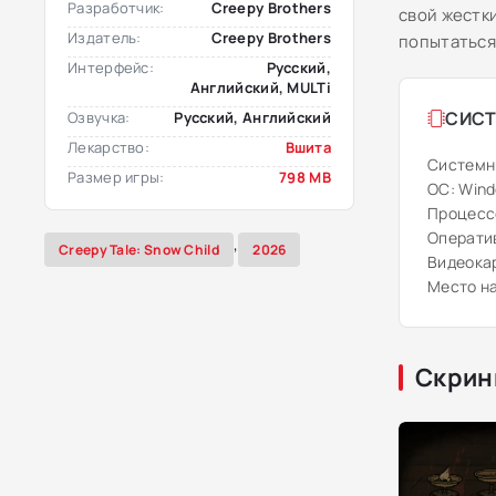
Разработчик:
Creepy Brothers
свой жестк
Издатель:
Creepy Brothers
попытаться
Интерфейс:
Русский,
Английский, MULTi
СИСТ
Озвучка:
Русский, Английский
Лекарство:
Вшита
Системн
Размер игры:
798 MB
ОС: Windo
Процесс
Оператив
,
Creepy Tale: Snow Child
2026
Видеокар
Место на
Скрин