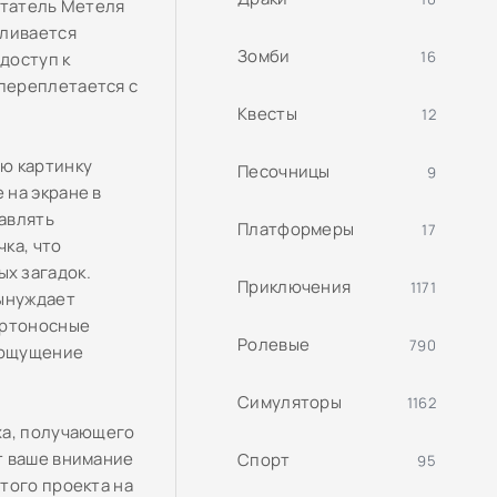
чтатель Метеля
аливается
Зомби
16
доступ к
переплетается с
Квесты
12
ю картинку
Песочницы
9
 на экране в
авлять
Платформеры
17
ка, что
х загадок.
Приключения
1171
вынуждает
ертоносные
Ролевые
790
е ощущение
Симуляторы
1162
ха, получающего
т ваше внимание
Спорт
95
того проекта на