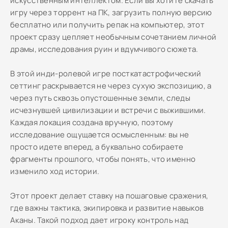
искусственным интеллектом. Если вы хотите скачать
игру через торрент на ПК, загрузить полную версию
бесплатно или получить репак на компьютер, этот
проект сразу цепляет необычным сочетанием личной
драмы, исследования руин и вдумчивого сюжета.
В этой инди-ролевой игре посткатастрофический
сеттинг раскрывается не через сухую экспозицию, а
через путь сквозь опустошенные земли, следы
исчезнувшей цивилизации и встречи с выжившими.
Каждая локация создана вручную, поэтому
исследование ощущается осмысленным: вы не
просто идете вперед, а буквально собираете
фрагменты прошлого, чтобы понять, что именно
изменило ход истории.
Этот проект делает ставку на пошаговые сражения,
где важны тактика, экипировка и развитие навыков
Аканы. Такой подход дает игроку контроль над