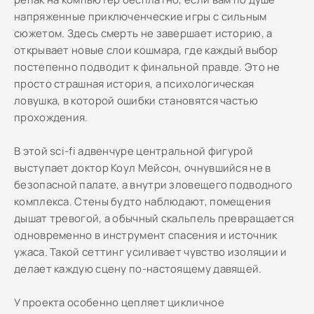
напряженные приключенческие игры с сильным
сюжетом. Здесь смерть не завершает историю, а
открывает новые слои кошмара, где каждый выбор
постепенно подводит к финальной правде. Это не
просто страшная история, а психологическая
ловушка, в которой ошибки становятся частью
прохождения.
В этой sci-fi адвенчуре центральной фигурой
выступает доктор Коул Мейсон, очнувшийся не в
безопасной палате, а внутри зловещего подводного
комплекса. Стены будто наблюдают, помещения
дышат тревогой, а обычный скальпель превращается
одновременно в инструмент спасения и источник
ужаса. Такой сеттинг усиливает чувство изоляции и
делает каждую сцену по-настоящему давящей.
У проекта особенно цепляет цикличное