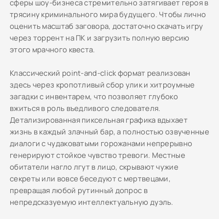
сферы шоу-бизнеса стремительно затягивает героя в
трясину криминального мира будущего. Чтобы лично
оценить масштаб заговора, достаточно скачать игру
через торрент на ПК и загрузить полную версию
этого мрачного квеста.
Классический point-and-click формат реализован
здесь через кропотливый сбор улик и хитроумные
загадки с инвентарем, что позволяет глубоко
вжиться в роль въедливого следователя.
Детализированная пиксельная графика вдыхает
жизнь в каждый злачный бар, а полностью озвученные
диалоги с чудаковатыми горожанами непрерывно
генерируют стойкое чувство тревоги. Местные
обитатели нагло лгут в лицо, скрывают чужие
секреты или вовсе беседуют с мертвецами,
превращая любой рутинный допрос в
непредсказуемую интеллектуальную дуэль.