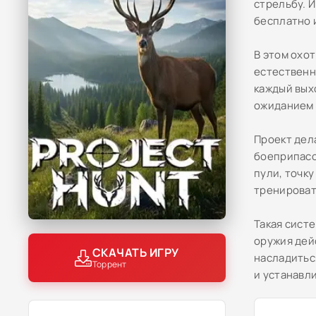
стрельбу. 
бесплатно 
В этом охо
естественн
каждый вых
ожиданием 
Проект дел
боеприпасо
пули, точк
тренироват
Такая сист
оружия дей
СКАЧАТЬ ИГРУ
насладитьс
Торрент
и устанавли