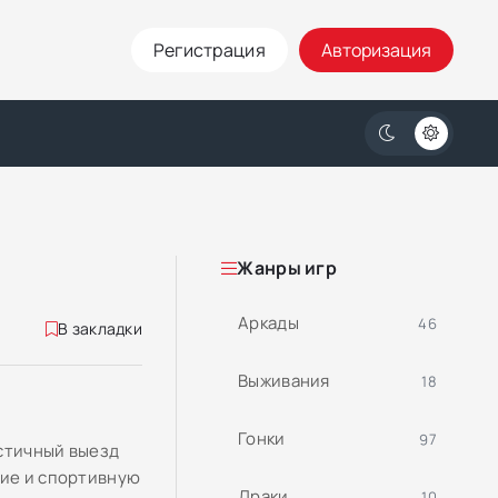
Регистрация
Авторизация
Жанры игр
Аркады
46
В закладки
Выживания
18
Гонки
97
истичный выезд
ние и спортивную
Драки
10