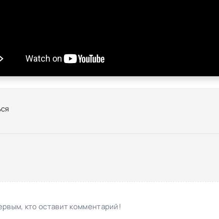
ся
ервым, кто оставит комментарий!