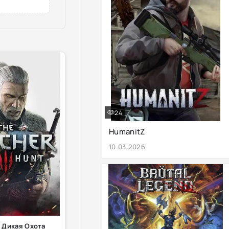
24
HumanitZ
10.03.2026
 Дикая Охота