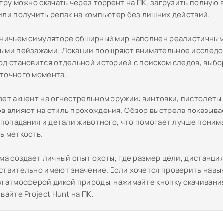
Игру можно скачать через торрент на ПК, загрузить полную
или получить репак на компьютер без лишних действий.
тничьем симуляторе обширный мир наполнен реалистичны
ыми пейзажами. Локации поощряют внимательное исследо
од становится отдельной историей с поиском следов, выбо
точного момента.
ает акцент на огнестрельном оружии: винтовки, пистолеты
в влияют на стиль прохождения. Обзор выстрела показыв
у попадания и детали животного, что помогает лучше поним
ь меткость.
ема создает личный опыт охоты, где размер цели, дистанци
ствительно имеют значение. Если хочется проверить навык
я атмосферой дикой природы, нажимайте кнопку скачивани
вайте Project Hunt на ПК.