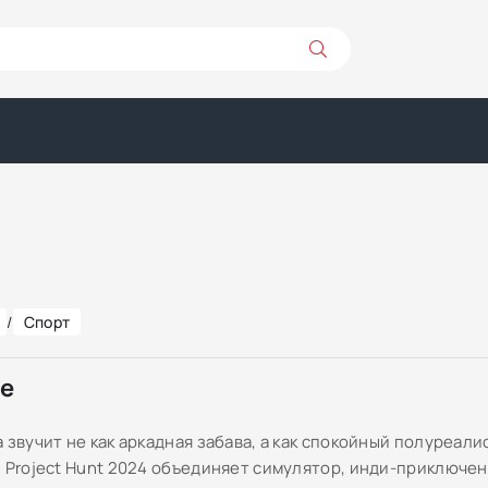
/
Спорт
ре
 звучит не как аркадная забава, а как спокойный полуреал
: Project Hunt 2024 объединяет симулятор, инди-приключе