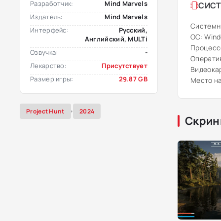
Разработчик:
Mind Marvels
СИСТ
Издатель:
Mind Marvels
Системн
Интерфейс:
Русский,
ОС: Windo
Английский, MULTi
Процессо
Озвучка:
-
Оператив
Лекарство:
Присутствует
Видеокар
Размер игры:
29.87 GB
Место на
,
Project Hunt
2024
Скрин