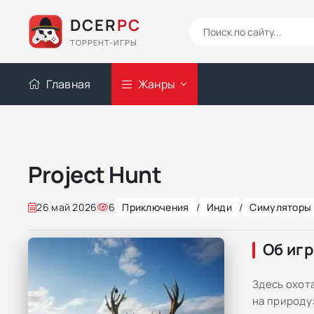
DCER
PC
ТОРРЕНТ-ИГРЫ
Главная
Жанры
Project Hunt
26 май 2026
6
Приключения
/
Инди
/
Симуляторы
Об иг
Здесь охота
на природу