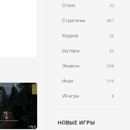
Стелс
32
Стратегии
857
Хоррор
25
Шутеры
24
Экшены
1198
Инди
1715
VR игры
8
НОВЫЕ ИГРЫ