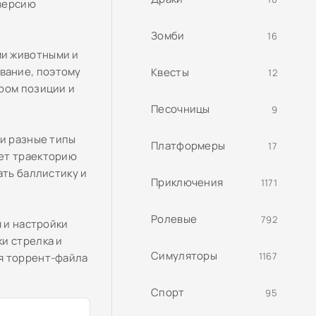
 версию
Зомби
16
ми животными и
вание, поэтому
Квесты
12
ром позиции и
Песочницы
9
 и разные типы
Платформеры
17
ает траекторию
ать баллистику и
Приключения
1171
Ролевые
792
я и настройки
и стрелка и
Симуляторы
1167
я торрент-файла
Спорт
95