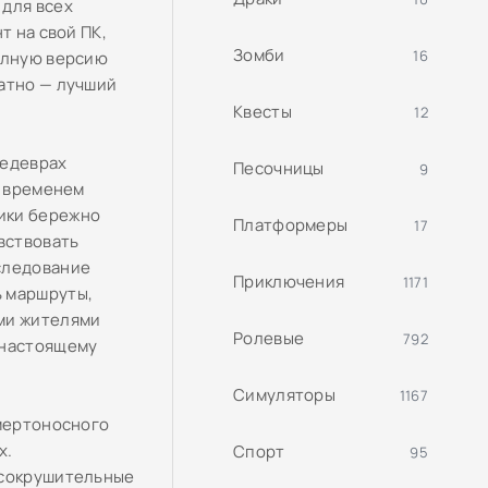
 для всех
т на свой ПК,
Зомби
16
полную версию
латно — лучший
Квесты
12
шедеврах
Песочницы
9
е временем
ики бережно
Платформеры
17
вствовать
следование
Приключения
1171
ь маршруты,
ыми жителями
Ролевые
792
-настоящему
Симуляторы
1167
смертоносного
х.
Спорт
95
 сокрушительные