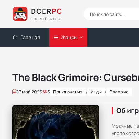
DCER
PC
ТОРРЕНТ-ИГРЫ
Главная
Жанры
The Black Grimoire: Curseb
27 май 2026
5
Приключения
/
Инди
/
Ролевые
Об иг
Мрачные тай
уголок огр