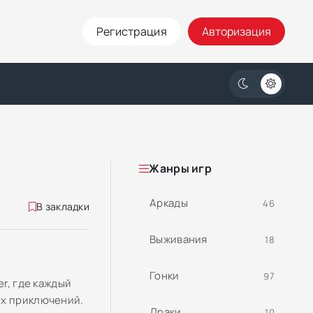
Регистрация
Авторизация
Жанры игр
Аркады
46
В закладки
Выживания
18
Гонки
97
r, где каждый
их приключений.
Драки
10