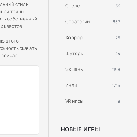
альный стиль
Стелс
32
чной тайны
вать собственный
Стратегии
857
х квестов.
Хоррор
25
ию этого
ожность скачать
Шутеры
24
 сейчас.
Экшены
1198
Инди
1715
VR игры
8
НОВЫЕ ИГРЫ