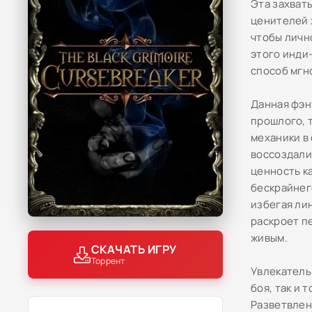
Эта захват
ценителей ж
чтобы личн
этого инди
способ мгн
Данная фэн
прошлого, 
механики в
воссоздали
ценность к
бескрайнег
избегая ли
раскроет п
живым.
СКАЧАТЬ ИГРУ
Торрент
Увлекатель
боя, так и 
Разветвлен