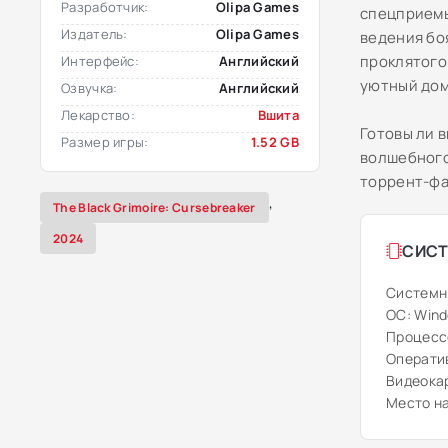
Разработчик:
Olipa Games
спецприемы
Издатель:
Olipa Games
ведения бо
проклятого
Интерфейс:
Английский
уютный дом
Озвучка:
Английский
Лекарство:
Вшита
Готовы ли в
Размер игры:
1.52 GB
волшебного
торрент-фа
,
The Black Grimoire: Cursebreaker
2024
СИСТ
Системн
ОС: Windo
Процессо
Оператив
Видеокар
Место на