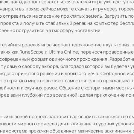
ывающая однопользовательская ролевая игра уже доступна
анра, и вы прямо сейчас можете скачать игру через торрен
о отправиться на спасение проклятых земель. Загрузить 
-проекта и получить стабильный репак на компьютер бесп
овенно погрузиться в атмосферу ностальгии.
тезийная ролевая игра черпает вдохновение в культовых 
таких как RuneScape и Ultima Online, перенося проверенны
 современный формат одиночного прохождения. Разработч
 ту самую свободу выбора, благодаря которой вы будете чу
аждого принятого решения и добытого меча. Свободное ис
о открытого мира позволяет самостоятельно прокладыват
нейности и скучных рамок. Общение с колоритными местн
еред вами глубокий лор вселенной, делая приключение по
ный игровой процесс заставит вас освоить как искусство 
тонкости мирного ремесла для выживания в суровых условия
ная система прокачки объединяет магические заклинания,