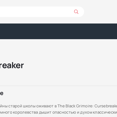
reaker
ре
ны старой школы оживают в The Black Grimoire: Cursebreake
омного королевства дышит опасностью и духом классическ