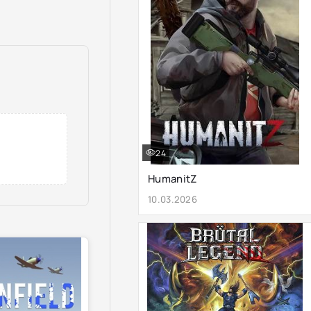
24
HumanitZ
10.03.2026