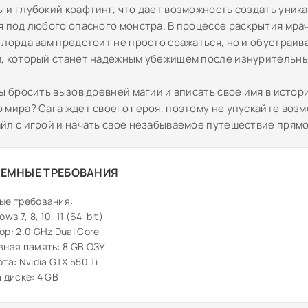
 и глубокий крафтинг, что дает возможность создать уник
я под любого опасного монстра. В процессе раскрытия мра
 лорда вам предстоит не просто сражаться, но и обустраи
, который станет надежным убежищем после изнурительны
ы бросить вызов древней магии и вписать свое имя в истор
 мира? Сага ждет своего героя, поэтому не упускайте возм
йл с игрой и начать свое незабываемое путешествие прямо
ЕМНЫЕ ТРЕБОВАНИЯ
ые требования:
ws 7, 8, 10, 11 (64-bit)
р: 2.0 GHz Dual Core
ная память: 8 GB ОЗУ
та: Nvidia GTX 550 Ti
 диске: 4 GB