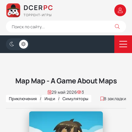
DCER
PC
ТОРРЕНТ-ИГРЫ
Map Map - A Game About Maps
29 май 2026
3
Приключения
/
Инди
/
Симуляторы
В закладки