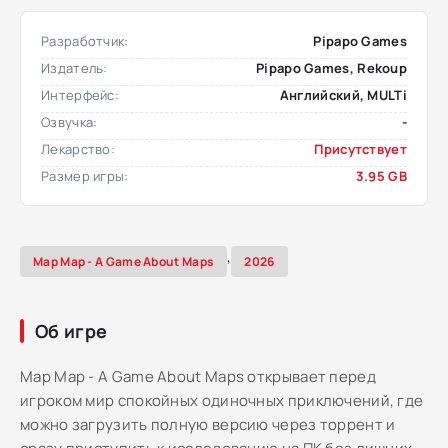
Разработчик:
Pipapo Games
Издатель:
Pipapo Games, Rekoup
Интерфейс:
Английский, MULTi
Озвучка:
-
Лекарство:
Присутствует
Размер игры:
3.95 GB
,
Map Map - A Game About Maps
2026
Об игре
Map Map - A Game About Maps открывает перед
игроком мир спокойных одиночных приключений, где
можно загрузить полную версию через торрент и