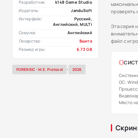
Разработчик:
k148 Game Studio
максимальн
Издатель:
JanduSoft
проверять 
Интерфейс:
Русский,
Английский, MULTi
Эта серия 
Озвучка:
Английский
внимательн
файл с игр
Лекарство:
Вшита
Размер игры:
6.73 GB
СИСТ
,
FORENSIC - M.E. Protocol
2026
Системн
ОС: Windo
Процессо
Видеокар
Место на
Скрин