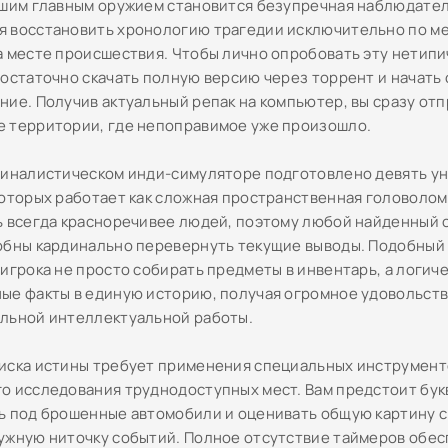
ашим главным оружием становится безупречная наблюдател
 восстановить хронологию трагедии исключительно по м
а месте происшествия. Чтобы лично опробовать эту нетип
достаточно скачать полную версию через торрент и начать
ние. Получив актуальный репак на компьютер, вы сразу отп
 территории, где непоправимое уже произошло.
миналистическом инди-симуляторе подготовлено девять ун
которых работает как сложная пространственная головоло
ь всегда красноречивее людей, поэтому любой найденный 
обны кардинально перевернуть текущие выводы. Подобный
 игрока не просто собирать предметы в инвентарь, а логич
ые факты в единую историю, получая огромное удовольств
льной интеллектуальной работы.
иска истины требует применения специальных инструмент
о исследования труднодоступных мест. Вам предстоит бук
ь под брошенные автомобили и оценивать общую картину с
ужную ниточку событий. Полное отсутствие таймеров обе