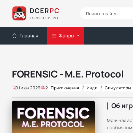
DCER
PC
ТОРРЕНТ-ИГРЫ
Главная
Жанры
FORENSIC - M.E. Protocol
01 июн 2026
2
Приключения
/
Инди
/
Симуляторы
Об иг
Мрачная эс
необычным 