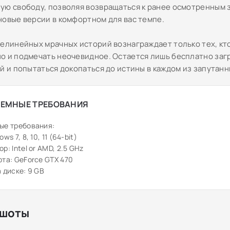
ую свободу, позволяя возвращаться к ранее осмотренным 
новые версии в комфортном для вас темпе.
нелинейных мрачных историй вознаграждает только тех, кт
о и подмечать неочевидное. Остается лишь бесплатно заг
ой и попытаться докопаться до истины в каждом из запутан
ЕМНЫЕ ТРЕБОВАНИЯ
ые требования:
ws 7, 8, 10, 11 (64-bit)
р: Intel or AMD, 2.5 GHz
та: GeForce GTX 470
 диске: 9 GB
шоты