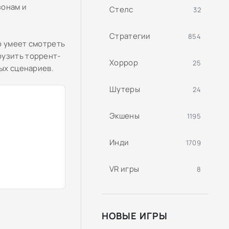
зонам и
Стелс
32
Стратегии
854
о умеет смотреть
рузить торрент-
Хоррор
25
ных сценариев.
Шутеры
24
Экшены
1195
Инди
1709
VR игры
8
НОВЫЕ ИГРЫ