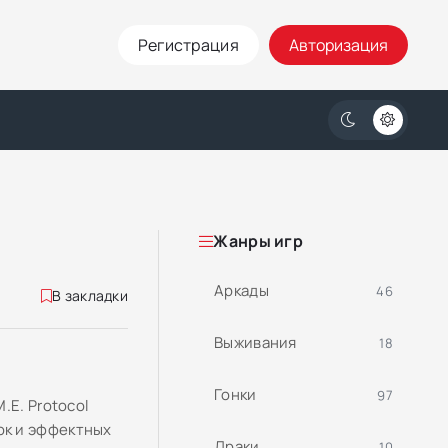
Регистрация
Авторизация
Жанры игр
Аркады
46
В закладки
Выживания
18
Гонки
97
.E. Protocol
ок и эффектных
Драки
10