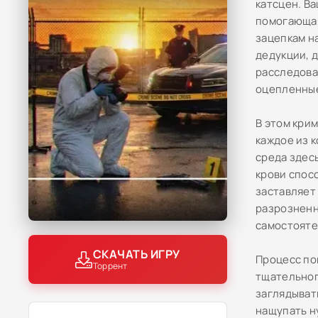
катсцен. В
помогающая
зацепкам н
дедукции, 
расследова
оцепленные
В этом кри
каждое из 
среда здес
крови спос
заставляет
разрозненн
самостояте
СКАЧАТЬ ИГРУ
Процесс по
Торрент
тщательног
заглядыват
нащупать н