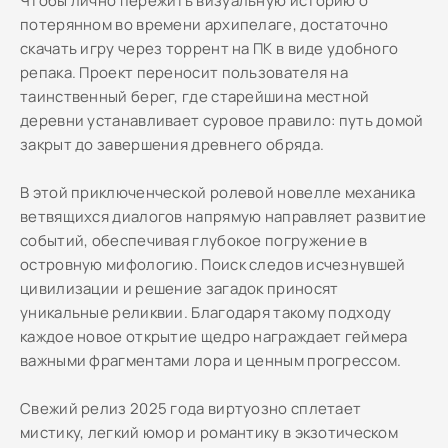
Чтобы лично пережить визуальную историю о
потерянном во времени архипелаге, достаточно
скачать игру через торрент на ПК в виде удобного
репака. Проект переносит пользователя на
таинственный берег, где старейшина местной
деревни устанавливает суровое правило: путь домой
закрыт до завершения древнего обряда.
В этой приключенческой ролевой новелле механика
ветвящихся диалогов напрямую направляет развитие
событий, обеспечивая глубокое погружение в
островную мифологию. Поиск следов исчезнувшей
цивилизации и решение загадок приносят
уникальные реликвии. Благодаря такому подходу
каждое новое открытие щедро награждает геймера
важными фрагментами лора и ценным прогрессом.
Свежий релиз 2025 года виртуозно сплетает
мистику, легкий юмор и романтику в экзотическом