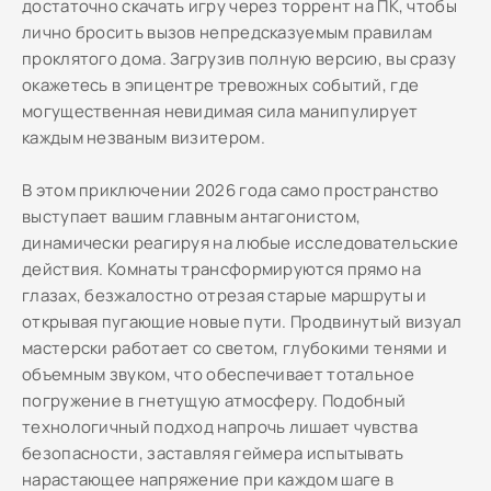
достаточно скачать игру через торрент на ПК, чтобы
лично бросить вызов непредсказуемым правилам
проклятого дома. Загрузив полную версию, вы сразу
окажетесь в эпицентре тревожных событий, где
могущественная невидимая сила манипулирует
каждым незваным визитером.
В этом приключении 2026 года само пространство
выступает вашим главным антагонистом,
динамически реагируя на любые исследовательские
действия. Комнаты трансформируются прямо на
глазах, безжалостно отрезая старые маршруты и
открывая пугающие новые пути. Продвинутый визуал
мастерски работает со светом, глубокими тенями и
объемным звуком, что обеспечивает тотальное
погружение в гнетущую атмосферу. Подобный
технологичный подход напрочь лишает чувства
безопасности, заставляя геймера испытывать
нарастающее напряжение при каждом шаге в