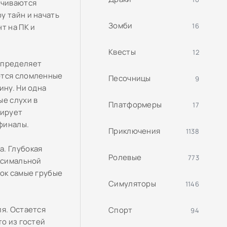
ачиваются
у тайн и начать
Зомби
16
т на ПК и
Квесты
12
определяет
ются сломленные
Песочницы
9
ину. Ни одна
ые слухи в
Платформеры
17
тирует
финалы.
Приключения
1138
а. Глубокая
Ролевые
773
аксимальной
рок самые грубые
Симуляторы
1146
ля. Остается
Спорт
94
то из гостей