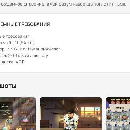
гожданное спасение, а чей разум навсегда поглотит тьма.
ЕМНЫЕ ТРЕБОВАНИЯ
ые требования:
ws 10, 11 (64-bit)
р: 2.4 GHz or faster processor
та: 2 GB display memory
 диске: 4 GB
шоты