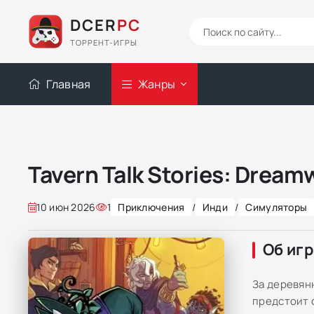
DCER
PC
ТОРРЕНТ-ИГРЫ
Главная
Жанры
Tavern Talk Stories: Dream
10 июн 2026
1
Приключения
/
Инди
/
Симуляторы
Об иг
За деревянн
предстоит 