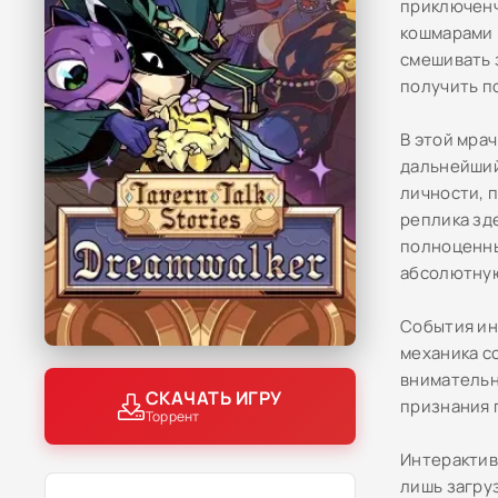
приключенч
кошмарами 
смешивать 
получить п
В этой мра
дальнейший
личности, 
реплика зд
полноценны
абсолютную
События ин
механика с
внимательн
СКАЧАТЬ ИГРУ
признания 
Торрент
Интерактив
лишь загру