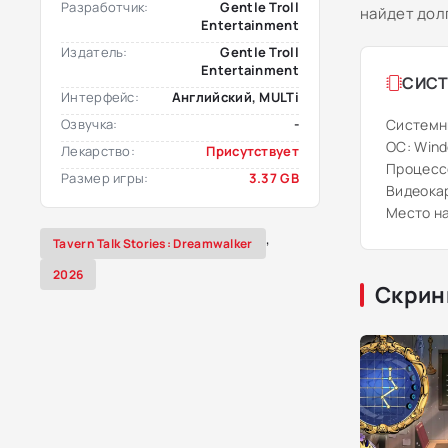
Разработчик:
Gentle Troll
найдет дол
Entertainment
Издатель:
Gentle Troll
Entertainment
СИСТ
Интерфейс:
Английский, MULTi
Озвучка:
-
Системн
ОС: Windo
Лекарство:
Присутствует
Процессо
Размер игры:
3.37 GB
Видеокар
Место на
,
Tavern Talk Stories: Dreamwalker
2026
Скрин