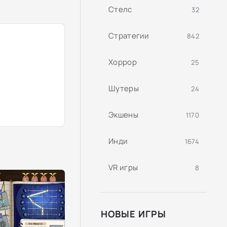
Стелс
32
Стратегии
842
Хоррор
25
Шутеры
24
Экшены
1170
Инди
1674
VR игры
8
НОВЫЕ ИГРЫ