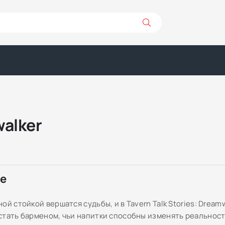
walker
ре
ой стойкой вершатся судьбы, и в Tavern Talk Stories: Dream
стать барменом, чьи напитки способны изменять реальност