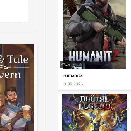
24
HumanitZ
10.03.2026