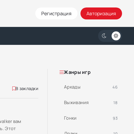
Регистрация
Авторизация
Жанры игр
Аркады
46
В закладки
Выживания
18
Гонки
93
walker вам
ь. Этот
Драки
10