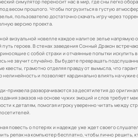
еский симулятор переносит нас в мир, где сны легко обор
под весом прошлого. Чтобы погрузиться в густую атмосфер
зелья, пользователю достаточно скачать игру через торрен
олную версию проекта.
чной визуальной новелле каждое налитое зелье напрямую 
 путь героев. В стенах заведения Сонный Дракон встреча
приносящие с собой страхи и отчаянные попытки искупить в
есь не звучит случайно. Вы будете превращать подслушанн
е квесты, грамотно отделяя правду от вымысла, что гаран
 нелинейность и позволяет кардинально влиять на чужие 
ди-приквела разворачиваются за десятилетия до оригинал
оздания заказов на основе чужих эмоций и слов требует м
ости к деталям, помогая игроку уверенно читать между ст
посетителей.
ная повесть о потерях и надежде уже ждет своего слушате
зить репак на компьютер бесплатно, чтобы лично решить, к