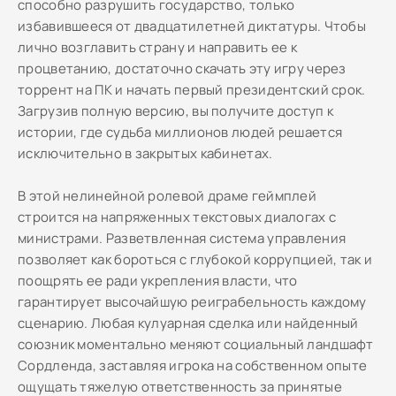
способно разрушить государство, только
избавившееся от двадцатилетней диктатуры. Чтобы
лично возглавить страну и направить ее к
процветанию, достаточно скачать эту игру через
торрент на ПК и начать первый президентский срок.
Загрузив полную версию, вы получите доступ к
истории, где судьба миллионов людей решается
исключительно в закрытых кабинетах.
В этой нелинейной ролевой драме геймплей
строится на напряженных текстовых диалогах с
министрами. Разветвленная система управления
позволяет как бороться с глубокой коррупцией, так и
поощрять ее ради укрепления власти, что
гарантирует высочайшую реиграбельность каждому
сценарию. Любая кулуарная сделка или найденный
союзник моментально меняют социальный ландшафт
Сордленда, заставляя игрока на собственном опыте
ощущать тяжелую ответственность за принятые