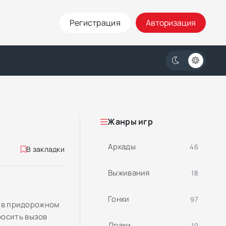
Регистрация
Авторизация
Жанры игр
Аркады
46
В закладки
Выживания
18
Гонки
97
а в придорожном
росить вызов
Драки
10