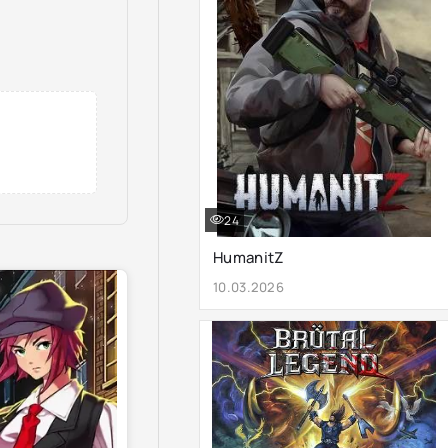
24
HumanitZ
10.03.2026