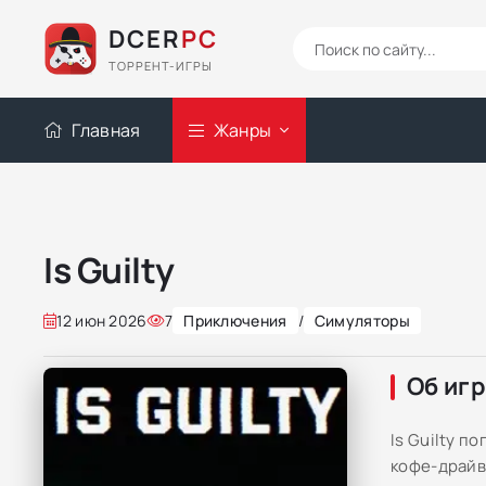
DCER
PC
ТОРРЕНТ-ИГРЫ
Главная
Жанры
Is Guilty
12 июн 2026
7
Приключения
/
Симуляторы
Об иг
Is Guilty п
кофе-драйв