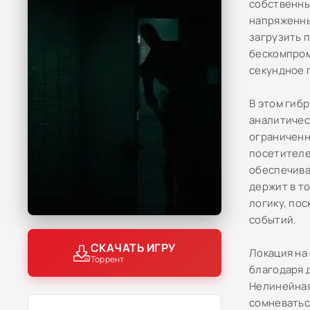
собственны
напряженны
загрузить 
бескомпром
секундное 
В этом гиб
аналитичес
ограниченн
посетителе
обеспечива
держит в т
логику, по
событий.
СКАЧАТЬ ИГРУ
Локация на
Торрент
благодаря 
Нелинейная
сомневатьс