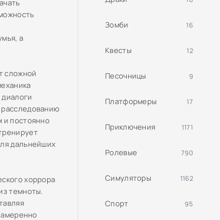
начать
зможность
Зомби
16
мья, а
Квесты
12
т сложной
Песочницы
9
механика
 диалоги
Платформеры
17
к расследованию
м и постоянно
Приключения
1171
 тренирует
для дальнейших
Ролевые
790
Симуляторы
1162
еского хоррора
из темноты.
тавляя
Спорт
95
 намеренно