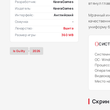
Разработчик:
KeeraGames
втянул глав
Издатель:
KeeraGames
Мрачный ин
Интерфейс:
Английский
качественн
Озвучка:
-
униформу б
Лекарство:
Вшита
Размер игры:
360 MB
СИСТ
,
Is Guilty
2026
Системн
ОС: Windo
Процессо
Операти
Видеокар
Место на
Скрин