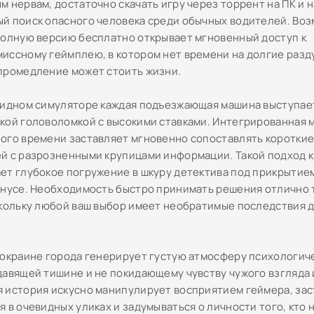
м нервам, достаточно скачать игру через торрент на ПК и 
й поиск опасного человека среди обычных водителей. Во
полную версию бесплатно открывает мгновенный доступ к
иссному геймплею, в котором нет времени на долгие разду
промедление может стоить жизни.
ридном симуляторе каждая подъезжающая машина выступае
кой головоломкой с высокими ставками. Интегрированная 
ого времени заставляет мгновенно сопоставлять короткие
й с разрозненными крупицами информации. Такой подход 
ет глубокое погружение в шкуру детектива под прикрытие
онусе. Необходимость быстро принимать решения отлично
скольку любой ваш выбор имеет необратимые последствия 
 окраине города генерирует густую атмосферу психологич
давящей тишине и не покидающему чувству чужого взгляда 
 история искусно манипулирует восприятием геймера, зас
я в очевидных уликах и задумываться о личности того, кто