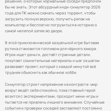
решений, о которых нормальные соседи предпочли
бы не знать. Этот абсурдный инди-симулятор 2026
года для ПК можно скачать через торрент, чтобы
загрузить полную версию, получить репак на
компьютер и бесплатно погрузиться в историю о
самой нелепой затее во дворе.
В этой приключенческой казуальной игре бытовая
рутина становится топливом для чёрного юмора.
Игрок ищет деньги, достаёт странные детали,
покупает сомнительные материалы и шаг за шагом
развивает проект, который с каждой минутой всё
труднее объяснить как обычное хобби.
Симулятор строит напряжение на контрасте: мир
вокруг ведёт себя спокойно, пока главный герой
возится с экспериментами, проходит мини-игры и
пытается не привлечь лишнего внимания. Случайные
события и проверки соседей заставляют постоянно