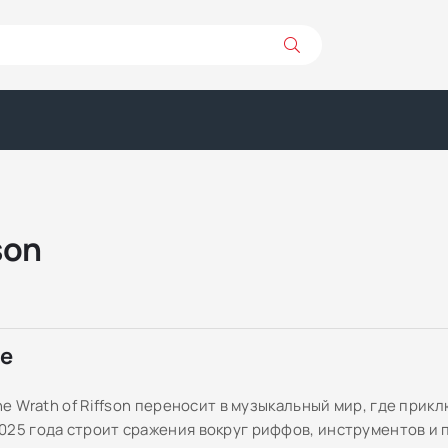
son
ре
The Wrath of Riffson переносит в музыкальный мир, где прик
025 года строит сражения вокруг риффов, инструментов и