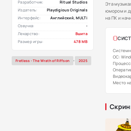
Разработчик:
Ritual Studios
Эта музыка
Издатель:
Playdigious Originals
юмором и д
на ПК и на
Интерфейс:
Английский, MULTi
Озвучка:
-
Лекарство:
Вшита
СИСТ
Размер игры:
478 MB
Системн
ОС: Windo
,
Fretless - The Wrath of Riffson
2025
Процессо
Оператив
Видеокар
Место на
Скрин