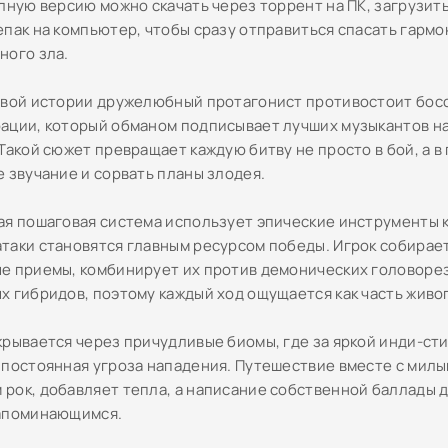
олную версию можно скачать через торрент на ПК, загрузит
епак на компьютер, чтобы сразу отправиться спасать гармо
ного зла.
евой истории дружелюбный протагонист противостоит бос
ации, который обманом подписывает лучших музыкантов н
Такой сюжет превращает каждую битву не просто в бой, а в
е звучание и сорвать планы злодея.
ая пошаговая система использует эпические инструменты к
таки становятся главным ресурсом победы. Игрок собирае
е приемы, комбинирует их против демонических головорез
х гибридов, поэтому каждый ход ощущается как часть живо
крывается через причудливые биомы, где за яркой инди-ст
 постоянная угроза нападения. Путешествие вместе с милы
рок, добавляет тепла, а написание собственной баллады 
апоминающимся.