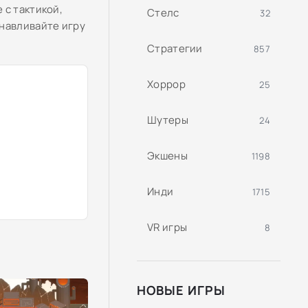
 с тактикой,
Стелс
32
анавливайте игру
Стратегии
857
Хоррор
25
Шутеры
24
Экшены
1198
Инди
1715
VR игры
8
НОВЫЕ ИГРЫ