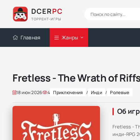
DCER
PC
ТОРРЕНТ-ИГРЫ
Главная
Жанры
Fretless - The Wrath of Riff
18 июн 2026
4
Приключения
/
Инди
/
Ролевые
Об иг
Fretless - 
инди-RPG 2