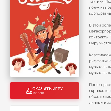
тактики. П
получить р
корпоратив
В этой рол
мегакорпор
контракты. 
миру чисто
Классическ
риффовые а
музыкальны
музыкальны
Проект рас
СКАЧАТЬ ИГРУ
скрывается
Торрент
обожающим 
личным и з