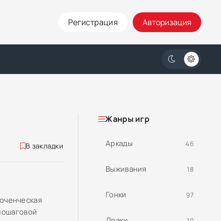
Регистрация
Авторизация
Жанры игр
Аркады
46
В закладки
Выживания
18
Гонки
97
люченческая
 пошаговой
Драки
10