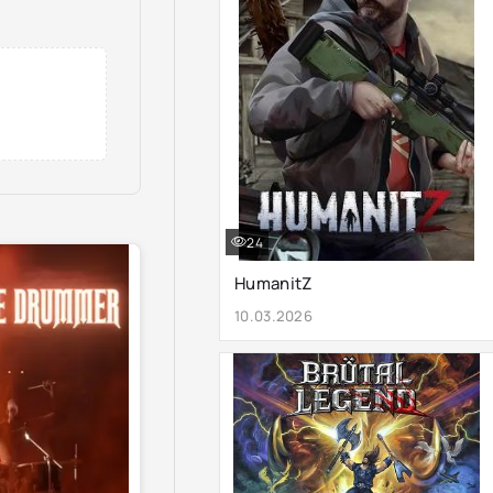
24
HumanitZ
10.03.2026