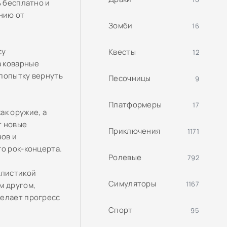
ь бесплатно и
нию от
Зомби
16
су
Квесты
12
а коварные
 попытку вернуть
Песочницы
9
Платформеры
17
ак оружие, а
т новые
Приключения
1171
ов и
го рок-концерта.
Ролевые
792
илистикой
Симуляторы
1167
м другом,
делает прогресс
Спорт
95